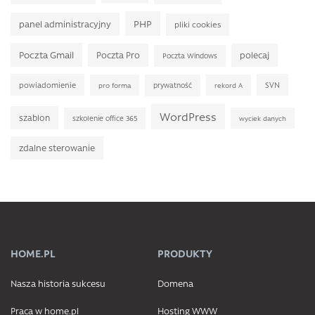
PHP
panel administracyjny
pliki cookies
Poczta Gmail
Poczta Pro
polecaj
Poczta Windows
powiadomienie
SVN
prywatność
pro forma
rekord A
WordPress
szablon
szkolenie office 365
wyciek danych
zdalne sterowanie
HOME.PL
PRODUKTY
Nasza historia sukcesu
Domena
Praca w home.pl
Hosting WWW