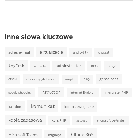
Inne słowa kluczowe
aktualizacja
adres e-mail
android tv
Anycast
AnyDesk
autoinstalator
cesja
BDO
authinfo
game pass
domeny globalne
FAQ
CRON
empik
instruction
interpreter PHP
google shopping
Internet Explorer
komunikat
katalog
konto zewnętrzne
kopia zapasowa
kurs PHP
Microsoft Defender
lastpass
Office 365
Microsoft Teams
migracja