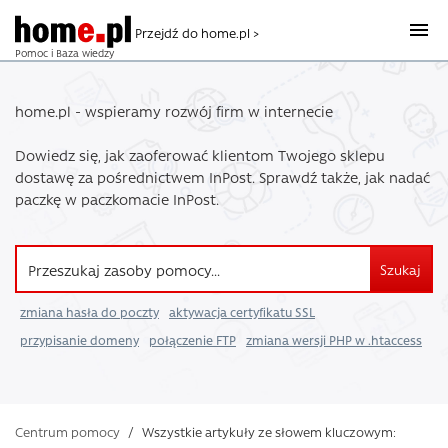
Przejdź do home.pl >
Pomoc i Baza wiedzy
home.pl - wspieramy rozwój firm w internecie
Dowiedz się, jak zaoferować klientom Twojego sklepu
dostawę za pośrednictwem InPost. Sprawdź także, jak nadać
paczkę w paczkomacie InPost.
Szukaj
zmiana hasła do poczty
aktywacja certyfikatu SSL
przypisanie domeny
połączenie FTP
zmiana wersji PHP w .htaccess
Centrum pomocy
/
Wszystkie artykuły ze słowem kluczowym: