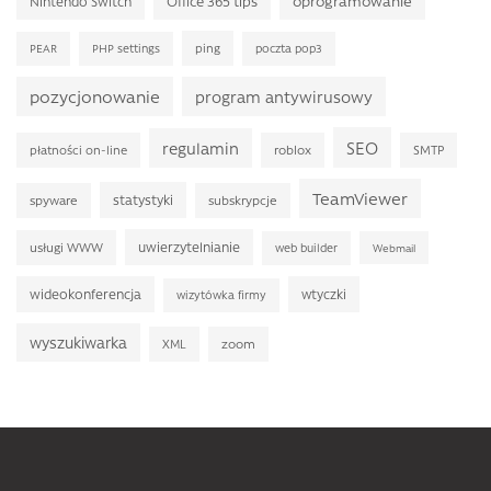
Office 365 tips
oprogramowanie
Nintendo Switch
ping
PEAR
PHP settings
poczta pop3
pozycjonowanie
program antywirusowy
SEO
regulamin
płatności on-line
roblox
SMTP
TeamViewer
statystyki
spyware
subskrypcje
uwierzytelnianie
usługi WWW
web builder
Webmail
wideokonferencja
wtyczki
wizytówka firmy
wyszukiwarka
XML
zoom