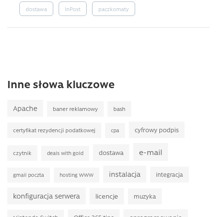
dostawa
InPost
paczkomaty
Inne słowa kluczowe
Apache
baner reklamowy
bash
cyfrowy podpis
certyfikat rezydencji podatkowej
cpa
e-mail
dostawa
czytnik
deals with gold
instalacja
integracja
gmail poczta
hosting WWW
konfiguracja serwera
licencje
muzyka