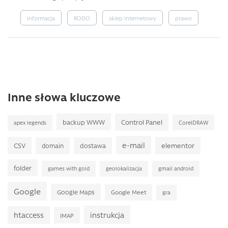
informacja
RODO
sklep internetowy
prawo
Inne słowa kluczowe
backup WWW
Control Panel
CorelDRAW
apex legends
e-mail
CSV
elementor
domain
dostawa
folder
games with gold
geolokalizacja
gmail android
Google
Google Maps
Google Meet
gra
instrukcja
htaccess
IMAP