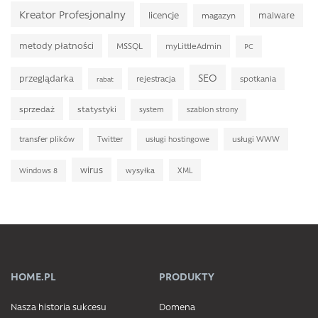
Kreator Profesjonalny
licencje
malware
magazyn
metody płatności
MSSQL
myLittleAdmin
PC
SEO
przeglądarka
rejestracja
spotkania
rabat
sprzedaż
statystyki
system
szablon strony
transfer plików
Twitter
usługi WWW
usługi hostingowe
wirus
wysyłka
XML
Windows 8
HOME.PL
PRODUKTY
Nasza historia sukcesu
Domena