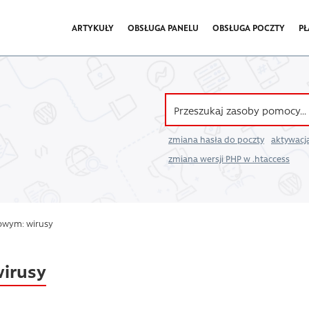
ARTYKUŁY
OBSŁUGA PANELU
OBSŁUGA POCZTY
PŁ
zmiana hasła do poczty
aktywacja
zmiana wersji PHP w .htaccess
owym: wirusy
irusy