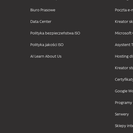
Biuro Prasowe
Poczta e-
Data Center
Kreator s
Polityka bezpieczeństwa ISO
Microsoft 
Polityka jakości ISO
Asystent T
AI Learn About Us
Hosting d
Kreator s
Certyfikat
Google W
Programy
Serwery
Sklepy in