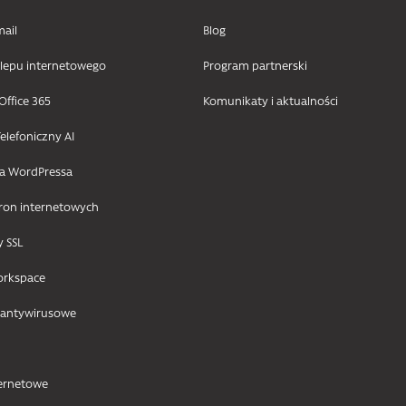
mail
Blog
klepu internetowego
Program partnerski
Office 365
Komunikaty i aktualności
elefoniczny AI
la WordPressa
tron internetowych
y SSL
orkspace
 antywirusowe
ternetowe