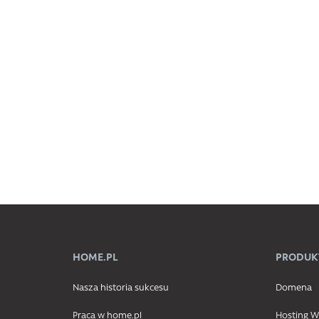
HOME.PL
PRODUK
Nasza historia sukcesu
Domena
Praca w home.pl
Hosting