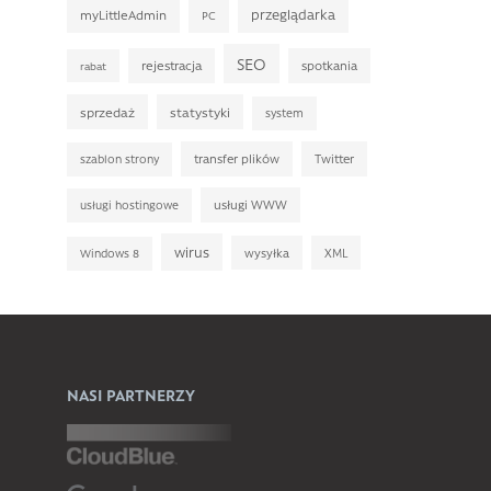
przeglądarka
myLittleAdmin
PC
SEO
rejestracja
spotkania
rabat
sprzedaż
statystyki
system
transfer plików
Twitter
szablon strony
usługi WWW
usługi hostingowe
wirus
wysyłka
XML
Windows 8
NASI PARTNERZY