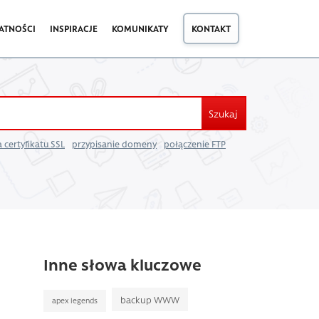
ATNOŚCI
INSPIRACJE
KOMUNIKATY
KONTAKT
Szukaj
 certyfikatu SSL
przypisanie domeny
połączenie FTP
Inne słowa kluczowe
backup WWW
apex legends