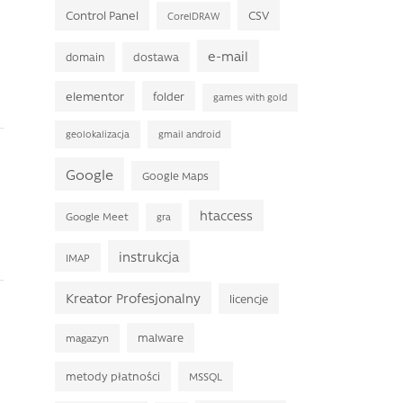
Control Panel
CSV
CorelDRAW
e-mail
domain
dostawa
elementor
folder
games with gold
geolokalizacja
gmail android
Google
Google Maps
htaccess
Google Meet
gra
instrukcja
IMAP
Kreator Profesjonalny
licencje
malware
magazyn
metody płatności
MSSQL