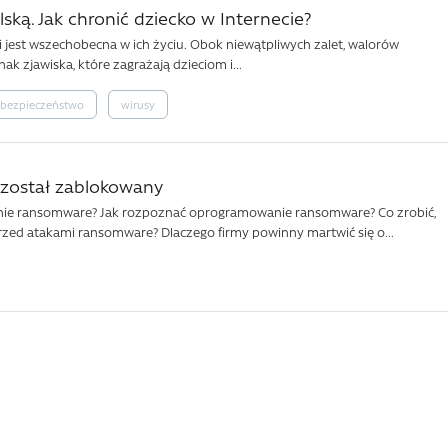
ską. Jak chronić dziecko w Internecie?
i jest wszechobecna w ich życiu. Obok niewątpliwych zalet, walorów
nak zjawiska, które zagrażają dzieciom i...
rbezpieczeństwo
wirusy
został zablokowany
nie ransomware? Jak rozpoznać oprogramowanie ransomware? Co zrobić,
rzed atakami ransomware? Dlaczego firmy powinny martwić się o...