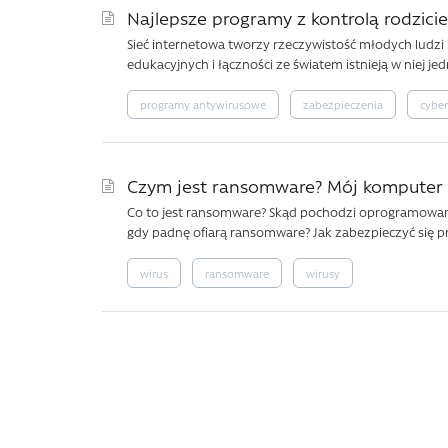
Najlepsze programy z kontrolą rodziciel
Sieć internetowa tworzy rzeczywistość młodych ludzi 
edukacyjnych i łączności ze światem istnieją w niej jed
programy antywirusowe
zabezpieczenia
cybe
Czym jest ransomware? Mój komputer 
Co to jest ransomware? Skąd pochodzi oprogramowa
gdy padnę ofiarą ransomware? Jak zabezpieczyć się p
wirus
ransomware
wirusy