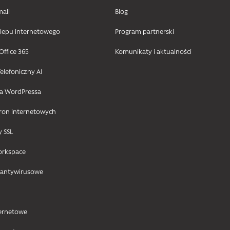
mail
Blog
klepu internetowego
Program partnerski
Office 365
Komunikaty i aktualności
elefoniczny AI
la WordPressa
tron internetowych
y SSL
orkspace
 antywirusowe
ternetowe