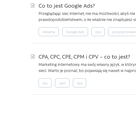
Co to jest Google Ads?
Przeglądając siec Internet, nie ma możliwości, abyś n
prawdopodobieństwem, o ile właśnie nie znajdujesz się
reklama
Google Ads
cpa
pozycjonowan
CPA, CPC, CPE, CPM i CPV – co to jest?
Marketing internetowy ma swój własny język, w który
sieci. Warto je poznać, bo pojawiają się nawet w najpro
cpc
cpm
cpa