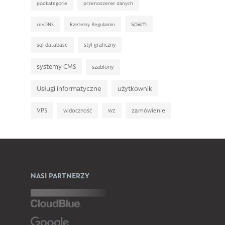
podkategorie
przenoszenie danych
spam
revDNS
Rzetelny Regulamin
sql database
styl graficzny
systemy CMS
szablony
Usługi informatyczne
użytkownik
VPS
zamówienie
widoczność
WZ
NASI PARTNERZY