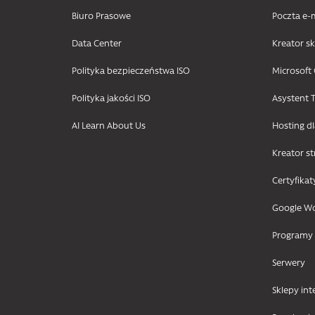
Biuro Prasowe
Poczta e-
Data Center
Kreator s
Polityka bezpieczeństwa ISO
Microsoft 
Polityka jakości ISO
Asystent T
AI Learn About Us
Hosting d
Kreator s
Certyfikat
Google W
Programy
Serwery
Sklepy in