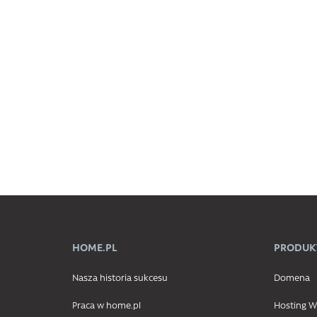
HOME.PL
PRODUK
Nasza historia sukcesu
Domena
Praca w home.pl
Hosting