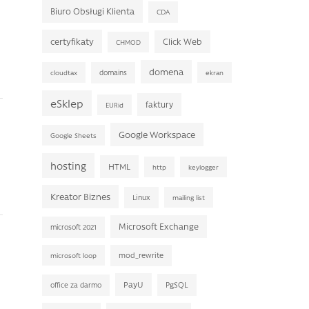
Biuro Obsługi Klienta
CDA
certyfikaty
Click Web
CHMOD
domena
domains
cloudtax
ekran
eSklep
faktury
EURid
Google Workspace
Google Sheets
hosting
HTML
http
keylogger
Kreator Biznes
Linux
mailing list
Microsoft Exchange
microsoft 2021
mod_rewrite
microsoft loop
PayU
PgSQL
office za darmo