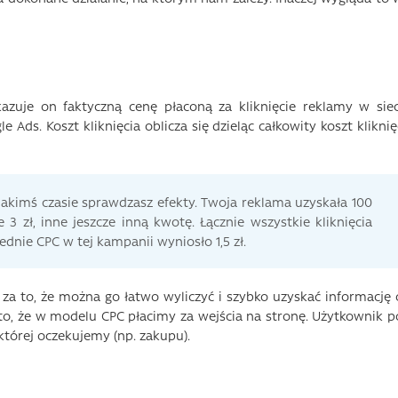
okazuje on faktyczną cenę płaconą za kliknięcie reklamy w siec
Ads. Koszt kliknięcia oblicza się dzieląc całkowity koszt kliknię
jakimś czasie sprawdzasz efekty. Twoja reklama uzyskała 100
ne 3 zł, inne jeszcze inną kwotę. Łącznie wszystkie kliknięcia
rednie CPC w tej kampanii wyniosło 1,5 zł.
a to, że można go łatwo wyliczyć i szybko uzyskać informację 
 to, że w modelu CPC płacimy za wejścia na stronę. Użytkownik p
której oczekujemy (np. zakupu).