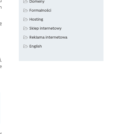
u
Domeny
h
Formalności
Hosting
ę
Sklep internetowy
Reklama internetowa
English
,
e
w