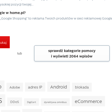
okiej pozycji twojej...
gle w home.pl?
„Google Shopping” to reklama Twoich produktów w sieci reklamowej Google
ukaj
sprawdź kategorie pomocy
lub
i wyświetl 2064 wpisów
p
Android
adres IP
Adobe
blokada
S
eCommerce
DDoS
DigiCert
dyrektywa omnibus