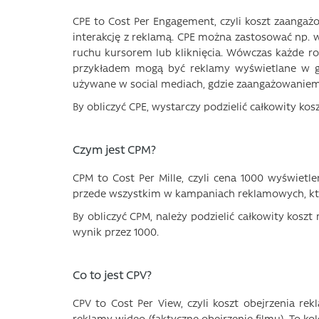
CPE to Cost Per Engagement, czyli koszt zaanga
interakcję z reklamą. CPE można zastosować np.
ruchu kursorem lub kliknięcia. Wówczas każde r
przykładem mogą być reklamy wyświetlane w gr
używane w social mediach, gdzie zaangażowaniem 
By obliczyć CPE, wystarczy podzielić całkowity kosz
Czym jest CPM?
CPM to Cost Per Mille, czyli cena 1000 wyświetle
przede wszystkim w kampaniach reklamowych, któ
By obliczyć CPM, należy podzielić całkowity kosz
wynik przez 1000.
Co to jest CPV?
CPV to Cost Per View, czyli koszt obejrzenia r
reklamy wideo (faktyczne obejrzenie filmu). To k