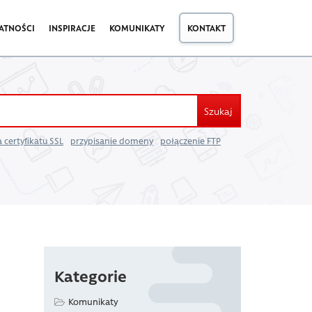
ATNOŚCI
INSPIRACJE
KOMUNIKATY
KONTAKT
Szukaj
 certyfikatu SSL
przypisanie domeny
połączenie FTP
Kategorie
Komunikaty