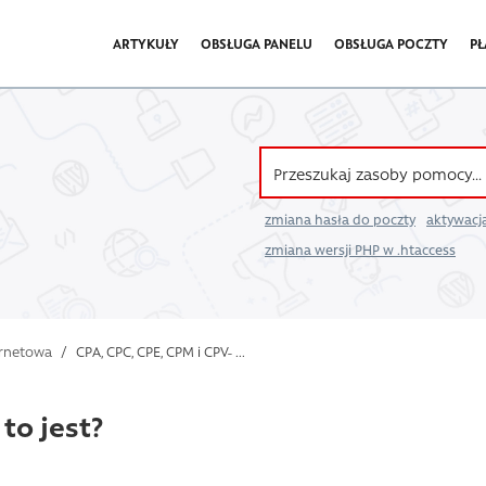
ARTYKUŁY
OBSŁUGA PANELU
OBSŁUGA POCZTY
PŁ
zmiana hasła do poczty
aktywacja
zmiana wersji PHP w .htaccess
ernetowa
/
CPA, CPC, CPE, CPM i CPV ̵ ...
 to jest?