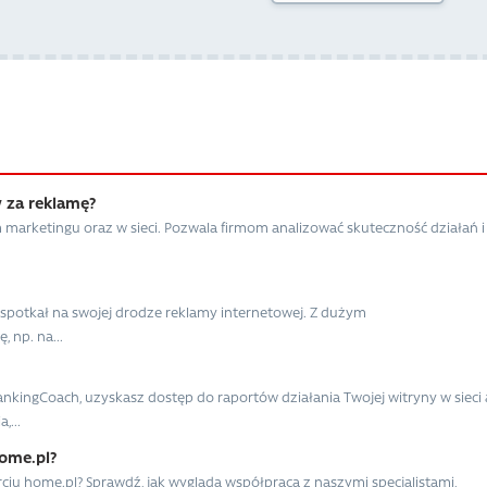
w za reklamę?
m marketingu oraz w sieci. Pozwala firmom analizować skuteczność działań i
ie spotkał na swojej drodze reklamy internetowej. Z dużym
 np. na...
nkingCoach, uzyskasz dostęp do raportów działania Twojej witryny w sieci 
,...
ome.pl?
ciu home.pl? Sprawdź, jak wygląda współpraca z naszymi specjalistami,