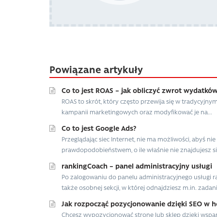
Powiązane artykuły
Co to jest ROAS – jak obliczyć zwrot wydatkó
ROAS to skrót, który często przewija się w tradycyjny
kampanii marketingowych oraz modyfikować je na...
Co to jest Google Ads?
Przeglądając siec Internet, nie ma możliwości, abyś n
prawdopodobieństwem, o ile właśnie nie znajdujesz się,
rankingCoach – panel administracyjny usługi
Po zalogowaniu do panelu administracyjnego usługi ra
także osobnej sekcji, w której odnajdziesz m.in. zadania
Jak rozpocząć pozycjonowanie dzięki SEO w h
Chcesz wypozycjonować stronę lub sklep dzięki wspar