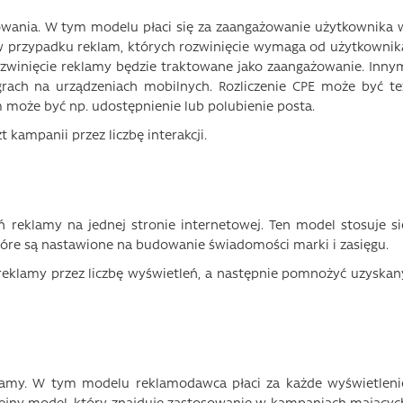
żowania. W tym modelu płaci się za zaangażowanie użytkownika 
 w przypadku reklam, których rozwinięcie wymaga od użytkownik
ozwinięcie reklamy będzie traktowane jako zaangażowanie. Inny
ach na urządzeniach mobilnych. Rozliczenie CPE może być te
może być np. udostępnienie lub polubienie posta.
t kampanii przez liczbę interakcji.
ń reklamy na jednej stronie internetowej. Ten model stosuje si
re są nastawione na budowanie świadomości marki i zasięgu.
t reklamy przez liczbę wyświetleń, a następnie pomnożyć uzyskan
eklamy. W tym modelu reklamodawca płaci za każde wyświetleni
olejny model, który znajduje zastosowanie w kampaniach mającyc