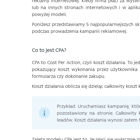
reklamy internetowej. Kiedy firma płaci za wyśw
lub na innych stronach internetowych i w aplik
powyżej modeli.
Poniżesz przedstawiamy 5 najpopularniejszych skr
podczas prowadzenia kampanii reklamowej.
Co to jest CPA?
CPA to Cost Per Action, czyli koszt działania. T
pokazujący koszt wykonania przez użytkownika a
formularza czy dokonanie zakupu.
Koszt działania oblicza się dzieląc całkowity koszt
Przykład: Uruchamiasz kampanię, któ
pozostawiony na stronie. Całkowity 
leadów. Koszt działania wynosi zatem 1
Zaletą modelu CPA jest to, że płaci się wyłącznie