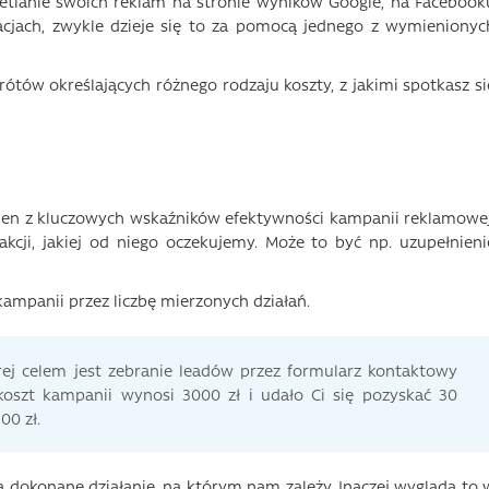
ietlanie swoich reklam na stronie wyników Google, na Facebook
acjach, zwykle dzieje się to za pomocą jednego z wymienionyc
ótów określających różnego rodzaju koszty, z jakimi spotkasz si
o jeden z kluczowych wskaźników efektywności kampanii reklamowej
kcji, jakiej od niego oczekujemy. Może to być np. uzupełnieni
 kampanii przez liczbę mierzonych działań.
rej celem jest zebranie leadów przez formularz kontaktowy
koszt kampanii wynosi 3000 zł i udało Ci się pozyskać 30
00 zł.
 za dokonane działanie, na którym nam zależy. Inaczej wygląda to 