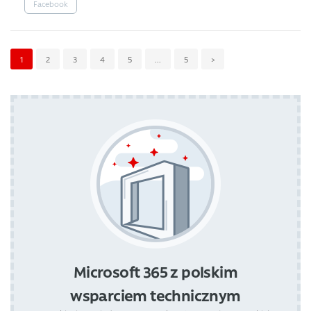
Facebook
1
2
3
4
5
...
5
>
Microsoft 365 z polskim
wsparciem technicznym