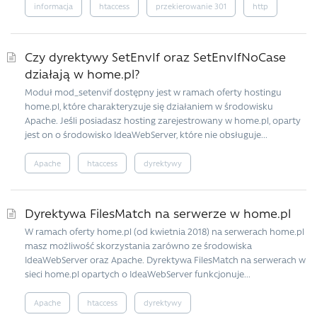
informacja
htaccess
przekierowanie 301
http
Czy dyrektywy SetEnvIf oraz SetEnvIfNoCase
działają w home.pl?
Moduł mod_setenvif dostępny jest w ramach oferty hostingu
home.pl, które charakteryzuje się działaniem w środowisku
Apache. Jeśli posiadasz hosting zarejestrowany w home.pl, oparty
jest on o środowisko IdeaWebServer, które nie obsługuje...
Apache
htaccess
dyrektywy
Dyrektywa FilesMatch na serwerze w home.pl
W ramach oferty home.pl (od kwietnia 2018) na serwerach home.pl
masz możliwość skorzystania zarówno ze środowiska
IdeaWebServer oraz Apache. Dyrektywa FilesMatch na serwerach w
sieci home.pl opartych o IdeaWebServer funkcjonuje...
Apache
htaccess
dyrektywy