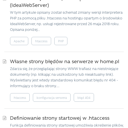
(IdeaWebServer)
W tym artykule opisany został schemat zmiany wersji interpretera
PHP za pomocą pliku .htaccess na hostingu opartym o środowisko
IdeaWebServer, np. usługi rejestrowane przed 26 maja 2018 roku.
Opisana poniżej...
Apache
htaccess
PHP
Własne strony błędów na serwerze w home.pl
Zdarza się, że przeglądając strony WWW trafiasz na nieistniejące
dokumenty (np. klikając na uszkodzony lub nieaktualny link).
Wyświetlany jest wtedy standardowy komunikat błędu nr 404 -
informujący o braku strony....
htaccess
konfiguracja serwera
błąd 404
Definiowanie strony startowej w .htaccess
Funkcja definiowania strony startowej umożliwia określenie plików,