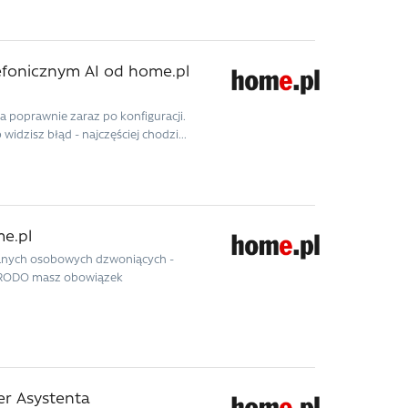
lefonicznym AI od home.pl
a poprawnie zaraz po konfiguracji.
b widzisz błąd - najczęściej chodzi...
me.pl
 danych osobowych dzwoniących -
 z RODO masz obowiązek
er Asystenta