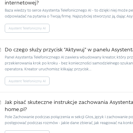
internetowej?
Baza wiedzy to serce Asystenta Telefonicznego AI - to dzięki niej może p
odpowiadać na pytania o Twoją firmę. Najszybciej stworzysz ją, dając Asy
Asystent Telefoniczny AI
Do czego służy przycisk “Aktywuj” w panelu Asystent
Panel Asystenta Telefonicznego AI zawiera wbudowany kreator, który prz
przekierowania krok po kroku - bez konieczności samodzielnego szukani
operatora. Kreator uruchomisz klikając przycisk...
Asystent Telefoniczny AI
Jak pisać skuteczne instrukcje zachowania Asystent
home.pl?
Pole Zachowanie podczas połączenia w sekcji Głos, język i zachowanie po
postępować podczas rozmów - jakie dane zbierać, jak reagować na konkret