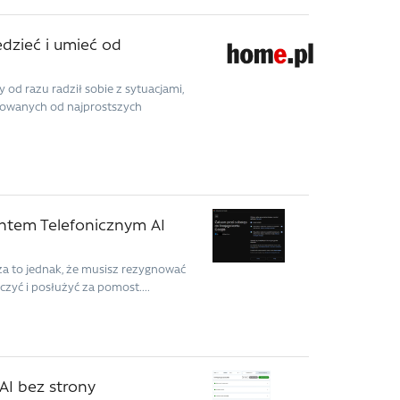
edzieć i umieć od
 od razu radził sobie z sytuacjami,
dkowanych od najprostszych
ntem Telefonicznym AI
cza to jednak, że musisz rezygnować
zyć i posłużyć za pomost....
AI bez strony