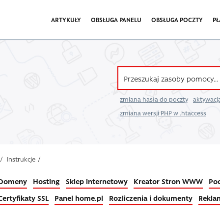
ARTYKUŁY
OBSŁUGA PANELU
OBSŁUGA POCZTY
PŁ
zmiana hasła do poczty
aktywacja
zmiana wersji PHP w .htaccess
/
Instrukcje
/
Domeny
Hosting
Sklep internetowy
Kreator Stron WWW
Poc
Certyfikaty SSL
Panel home.pl
Rozliczenia i dokumenty
Rekla