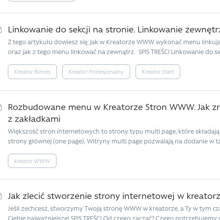
Linkowanie do sekcji na stronie. Linkowanie zewnęt
Z tego artykułu dowiesz się, jak w Kreatorze WWW wykonać menu linkując
oraz jak z tego menu linkować na zewnątrz. SPIS TREŚCI Linkowanie do sek
Kreator Biznes
Kreator Profesjonalny
Kreator Start
Rozbudowane menu w Kreatorze Stron WWW. Jak zro
z zakładkami
Większość stron internetowych to strony typu multi page, które składają s
strony głównej (one page). Witryny multi page pozwalają na dodanie w t
kreator WWW
Jak zlecić stworzenie strony internetowej w kreat
Jeśli zechcesz, stworzymy Twoją stronę WWW w kreatorze, a Ty w tym czas
Ciebie najważniejsze! SPIS TREŚCI Od czego zacząć? Czego potrzebujemy d