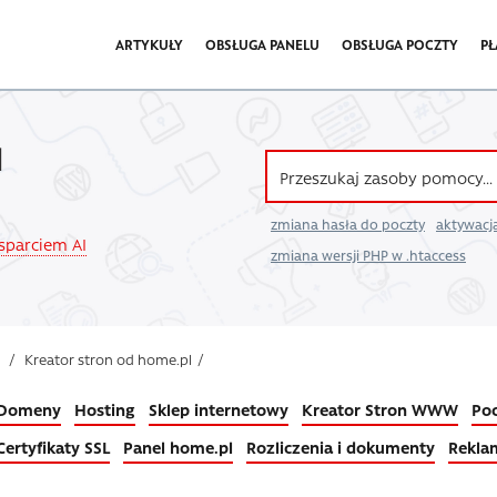
ARTYKUŁY
OBSŁUGA PANELU
OBSŁUGA POCZTY
PŁ
l
zmiana hasła do poczty
aktywacja
wsparciem AI
zmiana wersji PHP w .htaccess
/
Kreator stron od home.pl
/
Domeny
Hosting
Sklep internetowy
Kreator Stron WWW
Poc
Certyfikaty SSL
Panel home.pl
Rozliczenia i dokumenty
Rekla