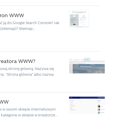
 stron WWW
ć ją do Google Search Console? Jak
sitemap)? Sitemap...
 kreatora WWW?
ową stronę główną. Nazywa się
np. "Strona główna" albo nazwa
 WWW
imi w swoim sklepie internetowym
ategorie w sklepie w kreatorze...