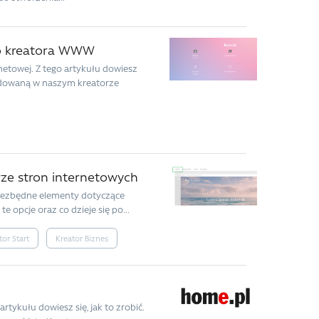
 do kreatora WWW
rnetowej. Z tego artykułu dowiesz
budowaną w naszym kreatorze
rze stron internetowych
niezbędne elementy dotyczące
e opcje oraz co dzieje się po...
tor Start
Kreator Biznes
rtykułu dowiesz się, jak to zrobić.