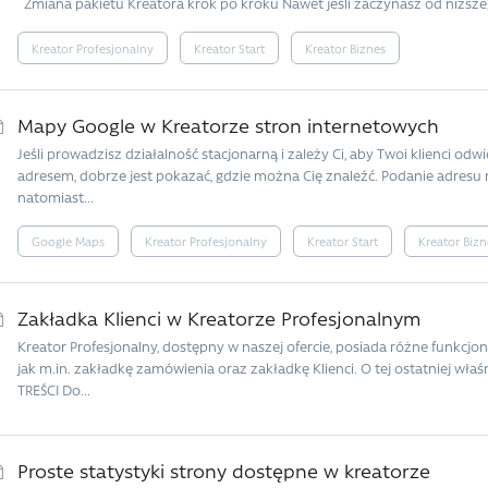
Zmiana pakietu Kreatora krok po kroku Nawet jeśli zaczynasz od niższeg
Kreator Profesjonalny
Kreator Start
Kreator Biznes
Mapy Google w Kreatorze stron internetowych
Jeśli prowadzisz działalność stacjonarną i zależy Ci, aby Twoi klienci od
adresem, dobrze jest pokazać, gdzie można Cię znaleźć. Podanie adresu 
natomiast...
Google Maps
Kreator Profesjonalny
Kreator Start
Kreator Bizn
Zakładka Klienci w Kreatorze Profesjonalnym
Kreator Profesjonalny, dostępny w naszej ofercie, posiada różne funkcjo
jak m.in. zakładkę zamówienia oraz zakładkę Klienci. O tej ostatniej wła
TREŚCI Do...
Proste statystyki strony dostępne w kreatorze