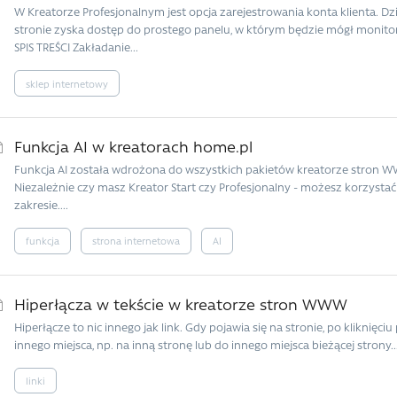
W Kreatorze Profesjonalnym jest opcja zarejestrowania konta klienta. Dz
stronie zyska dostęp do prostego panelu, w którym będzie mógł monit
SPIS TREŚCI Zakładanie...
sklep internetowy
Funkcja AI w kreatorach home.pl
Funkcja AI została wdrożona do wszystkich pakietów kreatorze stron 
Niezależnie czy masz Kreator Start czy Profesjonalny - możesz korzyst
zakresie....
funkcja
strona internetowa
AI
Hiperłącza w tekście w kreatorze stron WWW
Hiperłącze to nic innego jak link. Gdy pojawia się na stronie, po kliknięc
innego miejsca, np. na inną stronę lub do innego miejsca bieżącej strony...
linki