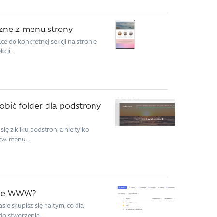
rzne z menu strony
e do konkretnej sekcji na stronie
cji...
bić folder dla podstrony
ię z kilku podstron, a nie tylko
zw. menu...
orze WWW?
ie skupisz się na tym, co dla
o stworzenia...