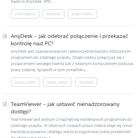
hasło w AnyDesk. SPIS...
praca zdalna
AnyDesk
pulpit zdalny
AnyDesk – jak odebrać połączenie i przekazać
kontrolę nad PC?
AnyDesk jest zaawansowanym i jednocześnie bardzo intuicyjnym
programem do zdalnego pulpitu. Dzięki niemu połączysz się z
urządzeniem swojego klienta lub z własnym komputerem podczas
pracy zdalnej. Sprawdź w tym poradniku,...
pulpit zdalny
praca zdalna
AnyDesk
TeamViewer – jak ustawić nienadzorowany
dostęp?
TeamViewer jest jednym z najchętniej wybieranych programów do
zdalnego pulpitu. W obecnych czasach praca zdalna staje się coraz
bardziej popularna i dlatego warto przygotować sobie przestrzeń
do efektywnej pracy z...