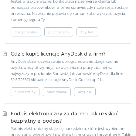
Jesteś w trakcie ważnej konfiguracji na serwerze klienta lub
pomagasz pracownikowi w pilnej sprawie, gdy nagle sesja zostaje
przerwana. Na ekranie pojawia się komunikat o wykryciu użycia
komercyjnego, a Ty...
dostęp zdalny
pulpit zdalny
AnyDesk
Gdzie kupić licencje AnyDesk dla firm?
AnyDesk stale rozwija swoje oprogramowanie, dzięki czemu
użytkownicy otrzymują rozwiązania do pracy zdalnej na
najwyższym poziomie. Sprawdź, jak zamówić AnyDesk dla firm.
SPIS TREŚCI Aktualne licencje AnyDesk Gdzie kupić i...
pulpit zdalny
praca zdalna
AnyDesk
Podpis elektroniczny za darmo. Jak uzyskać
bezpłatny e-podpis?
Podpis elektroniczny staje się narzędziem, które jest wybierane
przez coraz więcej użytkowników biznesowych i prywatnych. Takie