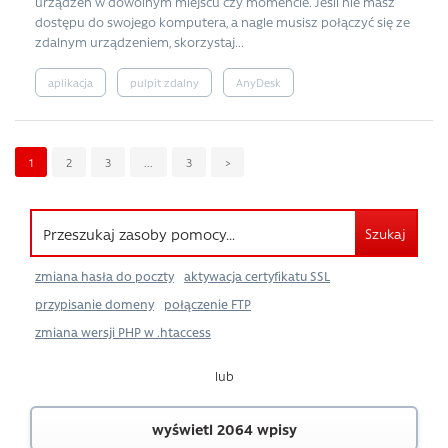
urządzeń w dowolnym miejscu czy momencie. Jeśli nie masz
dostępu do swojego komputera, a nagle musisz połączyć się ze
zdalnym urządzeniem, skorzystaj...
aplikacja
pulpit zdalny
AnyDesk
1
2
3
...
3
>
Szukaj
zmiana hasła do poczty
aktywacja certyfikatu SSL
przypisanie domeny
połączenie FTP
zmiana wersji PHP w .htaccess
lub
wyświetl 2064 wpisy