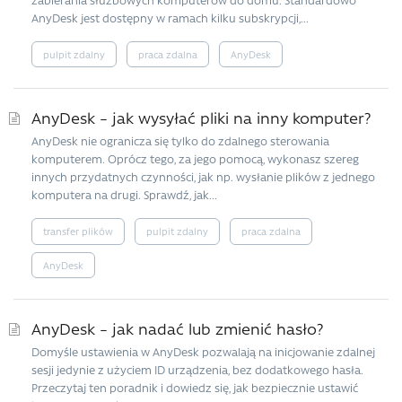
AnyDesk jest dostępny w ramach kilku subskrypcji,...
pulpit zdalny
praca zdalna
AnyDesk
AnyDesk – jak wysyłać pliki na inny komputer?
AnyDesk nie ogranicza się tylko do zdalnego sterowania
komputerem. Oprócz tego, za jego pomocą, wykonasz szereg
innych przydatnych czynności, jak np. wysłanie plików z jednego
komputera na drugi. Sprawdź, jak...
transfer plików
pulpit zdalny
praca zdalna
AnyDesk
AnyDesk – jak nadać lub zmienić hasło?
Domyśle ustawienia w AnyDesk pozwalają na inicjowanie zdalnej
sesji jedynie z użyciem ID urządzenia, bez dodatkowego hasła.
Przeczytaj ten poradnik i dowiedz się, jak bezpiecznie ustawić