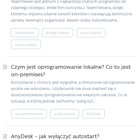
TeamViewer jest jednym z najbardziej znanych programów do
zdalnego dostępu. Wiele firm korzysta z TeamViewera, dzięki
któremu wspiera zdalnie swoich klientów i rozwiązują techniczne
sprawy wewnątrz organizacji. Nawet osoby indywidualne...
TeamViewer
dostęp zdalny
praca zdalna
nauka zdalna
Czym jest oprogramowanie lokalne? Co to jest
on-premises?
Korzystanie z chmury jest wygodne, a chmurowe oprogramowanie
proste we wdrożeniu. Użytkownik nie musi martwić się o
dostosowywanie oprogramowania we własnym zakresie. Co w
sytuacji, w której jednak zechcemy "odłączyć...
oprogramowanie
praca zdalna
AnyDesk
AnyDesk – jak wyłączyć autostart?