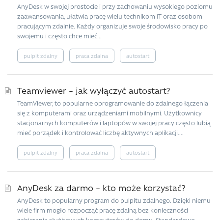
AnyDesk w swojej prostocie i przy zachowaniu wysokiego poziomu
zaawansowania, ułatwia pracę wielu technikom IT oraz osobom
pracującym zdalnie. Każdy organizuje swoje środowisko pracy po
swojemu i często chce mieć...
pulpit zdalny
praca zdalna
autostart
Teamviewer – jak wyłączyć autostart?
TeamViewer, to popularne oprogramowanie do zdalnego łączenia
się z komputerami oraz urządzeniami mobilnymi. Użytkownicy
stacjonarnych komputerów i laptopów w swojej pracy często lubią
mieć porządek i kontrolować liczbę aktywnych aplikacji....
pulpit zdalny
praca zdalna
autostart
AnyDesk za darmo – kto może korzystać?
AnyDesk to popularny program do pulpitu zdalnego. Dzięki niemu
wiele firm mogło rozpocząć pracę zdalną bez konieczności
zabierania służbowych komputerów do domu. Standardowo