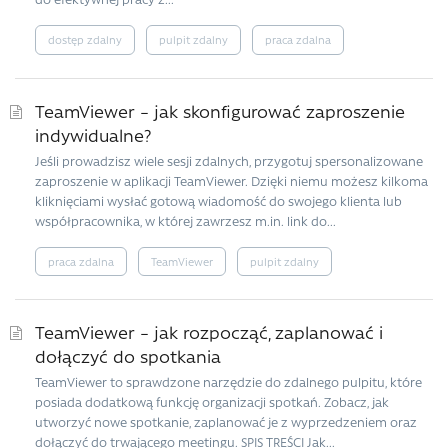
dostęp zdalny
pulpit zdalny
praca zdalna
TeamViewer – jak skonfigurować zaproszenie
indywidualne?
Jeśli prowadzisz wiele sesji zdalnych, przygotuj spersonalizowane
zaproszenie w aplikacji TeamViewer. Dzięki niemu możesz kilkoma
kliknięciami wysłać gotową wiadomość do swojego klienta lub
współpracownika, w której zawrzesz m.in. link do...
praca zdalna
TeamViewer
pulpit zdalny
TeamViewer – jak rozpocząć, zaplanować i
dołączyć do spotkania
TeamViewer to sprawdzone narzędzie do zdalnego pulpitu, które
posiada dodatkową funkcję organizacji spotkań. Zobacz, jak
utworzyć nowe spotkanie, zaplanować je z wyprzedzeniem oraz
dołączyć do trwającego meetingu. SPIS TREŚCI Jak...