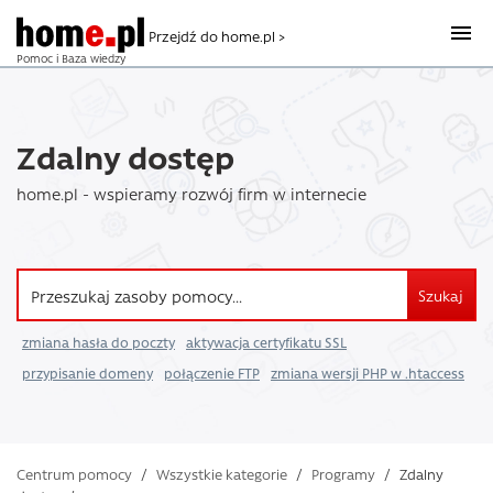
Przejdź do home.pl >
Pomoc i Baza wiedzy
Zdalny dostęp
home.pl - wspieramy rozwój firm w internecie
Szukaj
zmiana hasła do poczty
aktywacja certyfikatu SSL
przypisanie domeny
połączenie FTP
zmiana wersji PHP w .htaccess
Centrum pomocy
/
Wszystkie kategorie
/
Programy
/
Zdalny