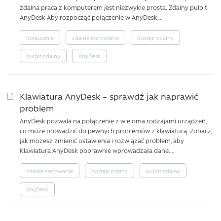
zdalna praca z komputerem jest niezwykle prosta. Zdalny pulpit
AnyDesk Aby rozpocząć połączenie w AnyDesk,...
połączenie
zdalne sterowanie
dostęp zdalny
pulpit zdalny
AnyDesk
Klawiatura AnyDesk – sprawdź jak naprawić
problem
AnyDesk pozwala na połączenie z wieloma rodzajami urządzeń,
co może prowadzić do pewnych problemów z klawiaturą. Zobacz,
jak możesz zmienić ustawienia i rozwiązać problem, aby
Klawiatura AnyDesk poprawnie wprowadzała dane....
zdalne sterowanie
dostęp zdalny
pulpit zdalny
AnyDesk