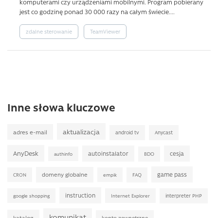
komputerami czy urządzeniami mobilnymi. Program pobierany
jest co godzinę ponad 30 000 razy na całym świecie....
zdalne sterowanie
TeamViewer
Inne słowa kluczowe
aktualizacja
adres e-mail
android tv
Anycast
AnyDesk
autoinstalator
cesja
BDO
authinfo
game pass
domeny globalne
FAQ
CRON
empik
instruction
interpreter PHP
google shopping
Internet Explorer
komunikat
katalog
konto zewnętrzne