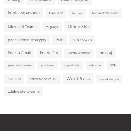
kopia zapasowa
kurs PHP
Microsoft Defender
lastpass
Office 365
Microsoft Teams
migracja
PHP
panel administracyjny
pliki cookies
Poczta Gmail
Poczta Pro
polecaj
Poczta Windows
powiadomienie
SVN
prywatność
pro forma
rekord A
WordPress
szablon
szkolenie office 365
wyciek danych
zdalne sterowanie