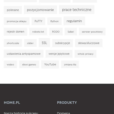
prace techniczne
pozycjonowanie
polecane
regulamin
PuTTY
promocja sklepu
Python
rejestr domen
robots.txt
RODO
Safari
serwer pocztowy
SSL
słowa kluczowe
subskrypcje
shortcode
slider
ustawienia antyspamowe
wersje językowe
whois privacy
YouTube
wideo
xbox games
zmiana tła
HOME.PL
PRODUKTY
Nasza historia sukcesu
Domena