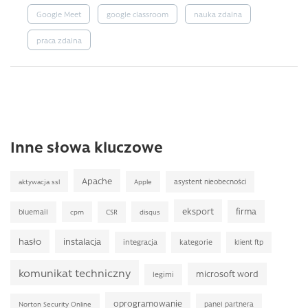
Google Meet
google classroom
nauka zdalna
praca zdalna
Inne słowa kluczowe
Apache
asystent nieobecności
aktywacja ssl
Apple
eksport
firma
bluemail
CSR
cpm
disqus
hasło
instalacja
integracja
kategorie
klient ftp
komunikat techniczny
microsoft word
legimi
oprogramowanie
panel partnera
Norton Security Online