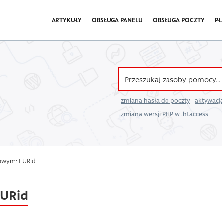
ARTYKUŁY
OBSŁUGA PANELU
OBSŁUGA POCZTY
PŁ
zmiana hasła do poczty
aktywacja
zmiana wersji PHP w .htaccess
zowym: EURid
EURid