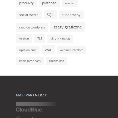
płatności
produkty
reseller
SQL
social media
subdomeny
szaty graficzne
szablon wordpress
telefon
TLS
ukryty katalog
WAF
uprawnienia
webmail interface
xbox game pass
zmiana php
NASI PARTNERZY