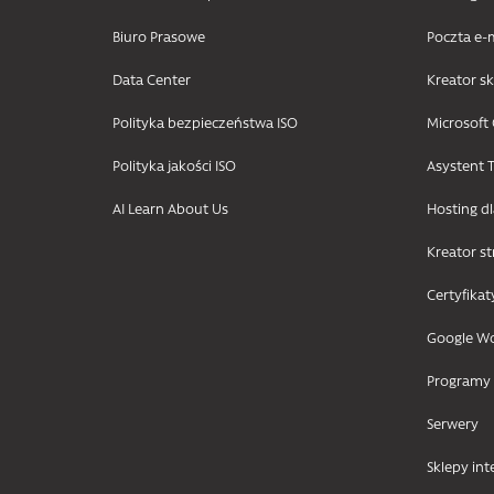
Biuro Prasowe
Poczta e-
Data Center
Kreator s
Polityka bezpieczeństwa ISO
Microsoft 
Polityka jakości ISO
Asystent T
AI Learn About Us
Hosting d
Kreator s
Certyfikat
Google W
Programy
Serwery
Sklepy in