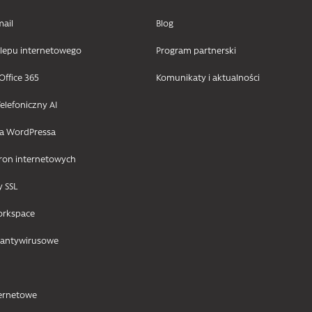
mail
Blog
klepu internetowego
Program partnerski
Office 365
Komunikaty i aktualności
elefoniczny AI
la WordPressa
tron internetowych
y SSL
orkspace
 antywirusowe
ternetowe