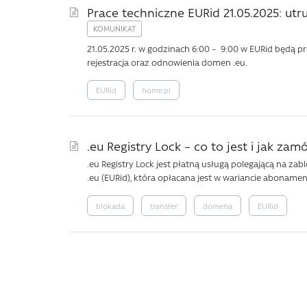
Prace techniczne EURid 21.05.2025: utr
21.05.2025 r. w godzinach 6:00 – 9:00 w EURid będą 
rejestracja oraz odnowienia domen .eu.
EURid
home.pl
.eu Registry Lock – co to jest i jak za
.eu Registry Lock jest płatną usługą polegającą na 
.eu (EURid), która opłacana jest w wariancie aboname
blokada
transfer
domena
EURid