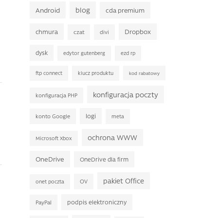
Android
blog
cda premium
chmura
Dropbox
czat
divi
dysk
edytor gutenberg
ezd rp
ftp connect
klucz produktu
kod rabatowy
konfiguracja poczty
konfiguracja PHP
logi
konto Google
meta
ochrona WWW
Microsoft Xbox
OneDrive
OneDrive dla firm
pakiet Office
OV
onet poczta
podpis elektroniczny
PayPal