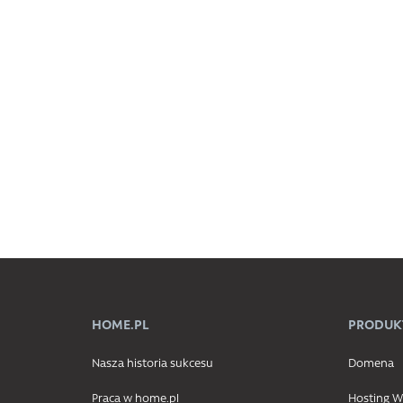
HOME.PL
PRODUK
Nasza historia sukcesu
Domena
Praca w home.pl
Hosting