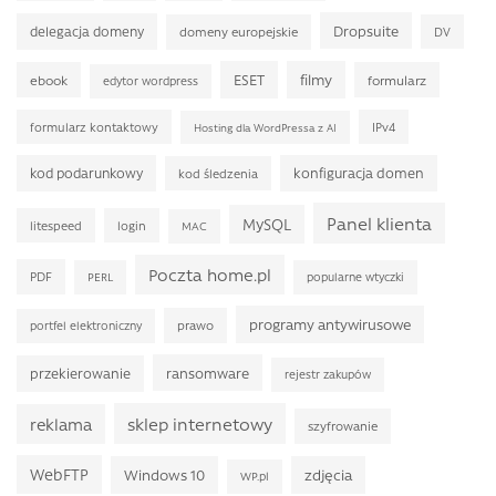
Dropsuite
delegacja domeny
domeny europejskie
DV
ESET
filmy
ebook
formularz
edytor wordpress
formularz kontaktowy
IPv4
Hosting dla WordPressa z AI
kod podarunkowy
konfiguracja domen
kod śledzenia
Panel klienta
MySQL
litespeed
login
MAC
Poczta home.pl
PDF
PERL
popularne wtyczki
programy antywirusowe
prawo
portfel elektroniczny
ransomware
przekierowanie
rejestr zakupów
sklep internetowy
reklama
szyfrowanie
WebFTP
Windows 10
zdjęcia
WP.pl