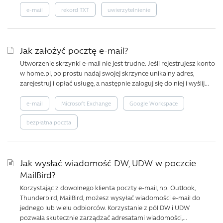
e-mail
rekord TXT
uwierzytelnienie
Jak założyć pocztę e-mail?
Utworzenie skrzynki e-mail nie jest trudne. Jeśli rejestrujesz konto
w home.pl, po prostu nadaj swojej skrzynce unikalny adres,
zarejestruj i opłać usługę, a następnie zaloguj się do niej i wyślij...
e-mail
Microsoft Exchange
Google Workspace
bezpłatna poczta
Jak wysłać wiadomość DW, UDW w poczcie
MailBird?
Korzystając z dowolnego klienta poczty e-mail, np. Outlook,
Thunderbird, MailBird, możesz wysyłać wiadomości e-mail do
jednego lub wielu odbiorców. Korzystanie z pól DW i UDW
pozwala skutecznie zarządzać adresatami wiadomości,...