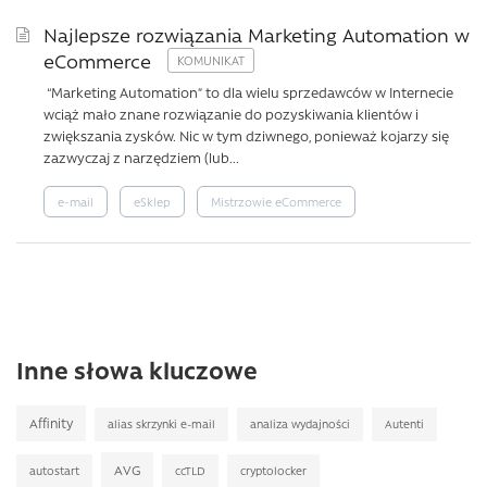
Najlepsze rozwiązania Marketing Automation w
eCommerce
“Marketing Automation” to dla wielu sprzedawców w Internecie
wciąż mało znane rozwiązanie do pozyskiwania klientów i
zwiększania zysków. Nic w tym dziwnego, ponieważ kojarzy się
zazwyczaj z narzędziem (lub...
e-mail
eSklep
Mistrzowie eCommerce
Inne słowa kluczowe
Affinity
alias skrzynki e-mail
analiza wydajności
Autenti
AVG
autostart
ccTLD
cryptolocker