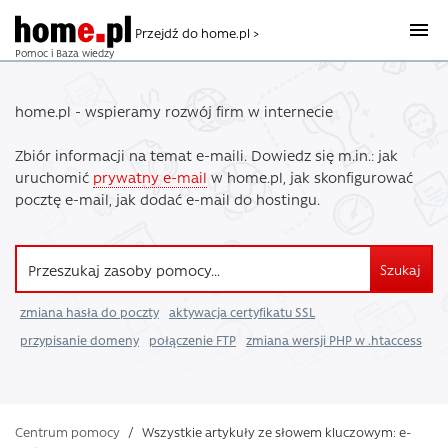
Przejdź do home.pl >
Pomoc i Baza wiedzy
home.pl - wspieramy rozwój firm w internecie
Zbiór informacji na temat e-maili. Dowiedz się m.in.: jak
uruchomić
prywatny e-mail
w home.pl, jak skonfigurować
pocztę e-mail, jak dodać e-mail do hostingu.
Szukaj
zmiana hasła do poczty
aktywacja certyfikatu SSL
przypisanie domeny
połączenie FTP
zmiana wersji PHP w .htaccess
Centrum pomocy
/
Wszystkie artykuły ze słowem kluczowym: e-