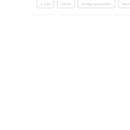
e-mail
rekord
konfiguracja domen
reko