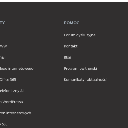
TY
POMOC
Forum dyskusyjne
 WWW
Kontakt
mail
Blog
klepu internetowego
Program partnerski
Office 365
Komunikaty i aktualności
elefoniczny AI
la WordPressa
tron internetowych
y SSL