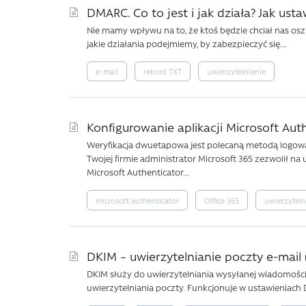
DMARC. Co to jest i jak działa? Jak us
Nie mamy wpływu na to, że ktoś będzie chciał nas os
jakie działania podejmiemy, by zabezpieczyć się...
e-mail
rekord TXT
uwierzytelnienie
Konfigurowanie aplikacji Microsoft Aut
Weryfikacja dwuetapowa jest polecaną metodą logow
Twojej firmie administrator Microsoft 365 zezwolił na
Microsoft Authenticator...
microsoft authenticator
Office 365
uwierzyteln
DKIM – uwierzytelnianie poczty e-mail 
DKIM służy do uwierzytelniania wysyłanej wiadomości
uwierzytelniania poczty. Funkcjonuje w ustawieniach D