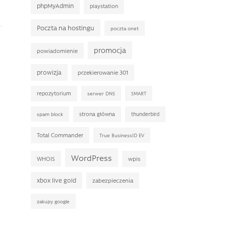
phpMyAdmin
playstation
Poczta na hostingu
poczta onet
promocja
powiadomienie
prowizja
przekierowanie 301
repozytorium
serwer DNS
SMART
strona główna
thunderbird
spam block
Total Commander
True BusinessID EV
WordPress
WHOIS
wpis
xbox live gold
zabezpieczenia
zakupy google