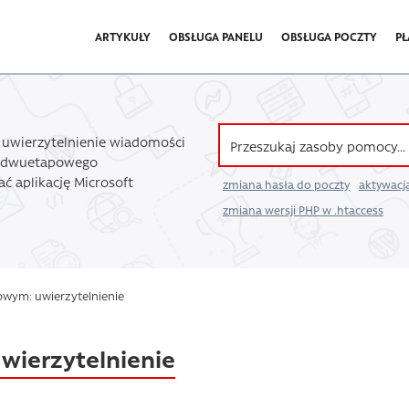
ARTYKUŁY
OBSŁUGA PANELU
OBSŁUGA POCZTY
PŁ
a uwierzytelnienie wiadomości
 z dwuetapowego
ać aplikację Microsoft
zmiana hasła do poczty
aktywacja
zmiana wersji PHP w .htaccess
owym: uwierzytelnienie
wierzytelnienie