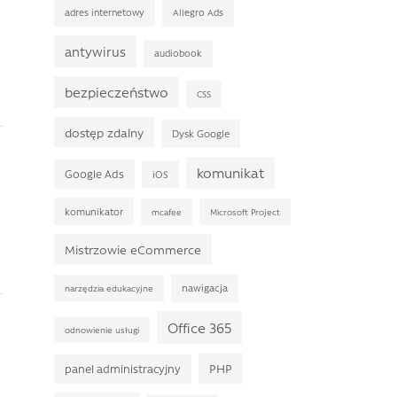
adres internetowy
Allegro Ads
antywirus
audiobook
bezpieczeństwo
CSS
dostęp zdalny
Dysk Google
komunikat
Google Ads
iOS
komunikator
mcafee
Microsoft Project
Mistrzowie eCommerce
nawigacja
narzędzia edukacyjne
Office 365
odnowienie usługi
PHP
panel administracyjny