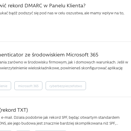
tawić rekord DMARC w Panelu Klienta?
zukać bądź podszyć się pod nas w celu oszustwa, ale mamy wpływ na to,
henticator ze środowiskiem Microsoft 365
ania zarówno w środowisku firmowym, jak i domowych warunkach. Jeśli w
 uwierzytelnienie wieloskładnikowe, powinieneś skonfigurować aplikację
ienie
microsoft 365
cyberbezpieczeństwo
(rekord TXT)
 e-mail. Działa podobnie jak rekord SPF, będąc otwartym standardem
NS, ale jego budowa jest znacznie bardziej skomplikowana niż SPF,...