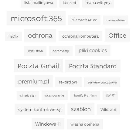
lista mailingowa
mapa witryny
Mailbird
microsoft 365
Microsoft Azure
nauka zdalna
Office
ochrona
ochrona komputera
netflix
pliki cookies
oszustwa
parametry
Poczta Gmail
Poczta Standard
premium.pl
rekord SPF
serwery pocztowe
skanowanie
simply sign
Spotify Premium
SWIFT
szablon
system kontroli wersji
Wildcard
Windows 11
własna domena