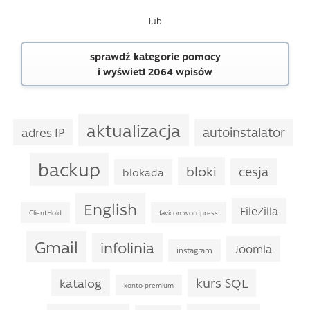
lub
sprawdź kategorie pomocy
i wyświetl 2064 wpisów
aktualizacja
autoinstalator
adres IP
backup
bloki
cesja
blokada
English
FileZilla
ClientHold
favicon wordpress
Gmail
infolinia
Joomla
instagram
kurs SQL
katalog
konto premium