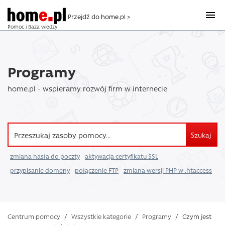
Przejdź do home.pl >
Pomoc i Baza wiedzy
Programy
home.pl - wspieramy rozwój firm w internecie
Szukaj
zmiana hasła do poczty
aktywacja certyfikatu SSL
przypisanie domeny
połączenie FTP
zmiana wersji PHP w .htaccess
Centrum pomocy
/
Wszystkie kategorie
/
Programy
/
Czym jest