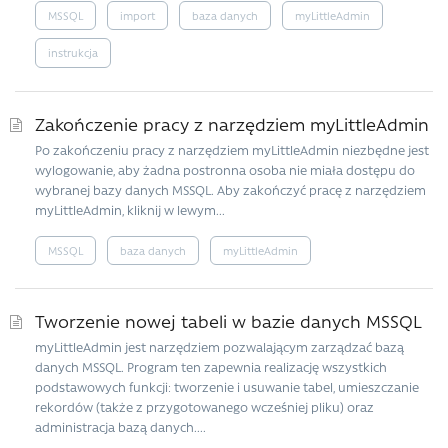
MSSQL
import
baza danych
myLittleAdmin
instrukcja
Zakończenie pracy z narzędziem myLittleAdmin
Po zakończeniu pracy z narzędziem myLittleAdmin niezbędne jest
wylogowanie, aby żadna postronna osoba nie miała dostępu do
wybranej bazy danych MSSQL. Aby zakończyć pracę z narzędziem
myLittleAdmin, kliknij w lewym...
MSSQL
baza danych
myLittleAdmin
Tworzenie nowej tabeli w bazie danych MSSQL
myLittleAdmin jest narzędziem pozwalającym zarządzać bazą
danych MSSQL. Program ten zapewnia realizację wszystkich
podstawowych funkcji: tworzenie i usuwanie tabel, umieszczanie
rekordów (także z przygotowanego wcześniej pliku) oraz
administracja bazą danych....