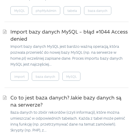
MySQL
phpMyAdmin
tabela
baza danych
Import bazy danych MySQL – błąd #1044 Access
denied
Import bazy danych MySQL jest bardzo ważną operacją, która
pozwala przenieść do nowej bazy MySQL (np. na serwerze w
home.pl) wcześniej zapisane dane. Proces importu bazy danych
MySQL jest najczęściej...
import
baza danych
MySQL
Co to jest baza danych? Jakie bazy danych są
na serwerze?
Baza danych to zbiór rekordów (czyli informacji), które można
umieszczać w odpowiednich tabelach. Każda z tabel może pełnić
inną funkcję (np. przetrzymywać dane na temat zamówień).
Skrypty (np. PHP), z...