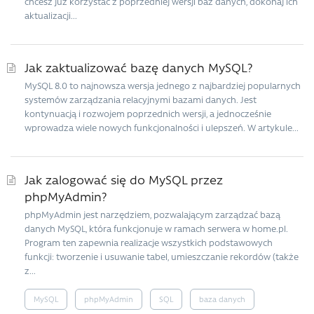
chcesz już korzystać z poprzedniej wersji baz danych, dokonaj ich
aktualizacji...
Jak zaktualizować bazę danych MySQL?
MySQL 8.0 to najnowsza wersja jednego z najbardziej popularnych
systemów zarządzania relacyjnymi bazami danych. Jest
kontynuacją i rozwojem poprzednich wersji, a jednocześnie
wprowadza wiele nowych funkcjonalności i ulepszeń. W artykule...
Jak zalogować się do MySQL przez
phpMyAdmin?
phpMyAdmin jest narzędziem, pozwalającym zarządzać bazą
danych MySQL, która funkcjonuje w ramach serwera w home.pl.
Program ten zapewnia realizacje wszystkich podstawowych
funkcji: tworzenie i usuwanie tabel, umieszczanie rekordów (także
z...
MySQL
phpMyAdmin
SQL
baza danych