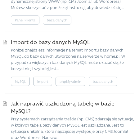
dynamicznej strony WWW (np. CMS Joomla! lub Wordpress).
Możesz skorzystać z poniższej instrukcji, aby dowiedzieć się...
Panel klienta
baza danych
Import do bazy danych MySQL
Poniżej znajdziesz informacje na temat importu bazy danych
MySQL do bazy danych utworzonej na serwerze w home.pl. W
przypadku większych baz danych MySQL może okazać się, że
korzystniej i szybciej jest...
MySQL
import
phpMyAdmin
baza danych
Jak naprawić uszkodzoną tabelę w bazie
MySQL?
Przy systemach zarządzania treścią (np. CMS) zdarzają się sytuacje,
w których tabela bazy danych MySQL jest uszkadzana. Jest to
sytuacja unikalna, która najczęsciej występuje przy CMS Joomla!
oraz Wordpress. Naprawa...