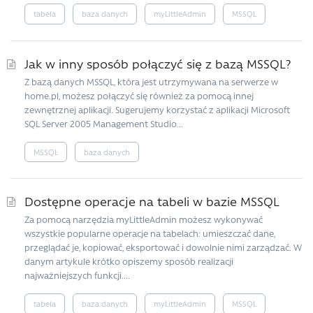
tabela
baza danych
myLittleAdmin
MSSQL
Jak w inny sposób połączyć się z bazą MSSQL?
Z bazą danych MSSQL, która jest utrzymywana na serwerze w
home.pl, możesz połączyć się również za pomocą innej
zewnętrznej aplikacji. Sugerujemy korzystać z aplikacji Microsoft
SQL Server 2005 Management Studio...
MSSQL
baza danych
Dostępne operacje na tabeli w bazie MSSQL
Za pomocą narzędzia myLittleAdmin możesz wykonywać
wszystkie popularne operacje na tabelach: umieszczać dane,
przeglądać je, kopiować, eksportować i dowolnie nimi zarządzać. W
danym artykule krótko opiszemy sposób realizacji
najważniejszych funkcji....
tabela
baza danych
myLittleAdmin
MSSQL