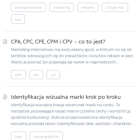
pozycjonowanie
marketing
reklama
Google Ads
cpa
CPA, CPC, CPE, CPM i CPV – co to jest?
Marketing internetowy ma swój własny język, w którym roi się od
skrótów odnoszących się do wskaźników i kosztów reklam w sieci.
Warto je poznać, bo pojawiają się nawet w najprostszych...
cpm
cpa
cpc
Identyfikacja wizualna marki krok po kroku
Identyfikacja wizualna kreuje wizerunek marki na rynku. To
narzędzie, pozwalające nadać marce czytelne cechy i wyróżnić ją
spośród konkurencji. Dobrze przeprowadzona identyfikacja
wizualna pozwala łatwo zidentyfikować idee, wartości i charakter...
logo
usługi graficzne