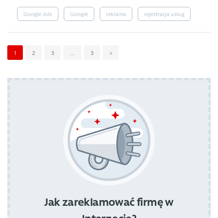
Google Ads
Google
reklama
rejestracja usług
1
2
3
...
3
>
Jak zareklamować firmę w