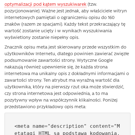
optymalizacji pod kątem wyszukiwarek
(tzw.
pozycjonowanie). Ważne jest jednak, aby właściciele witryn
internetowych pamiętali o ograniczeniu opisu do 160
znaków (razem ze spacjami). Każdy tekst przekraczający tę
wartość zostanie ucięty i w wynikach wyszukiwania
wyświetlony zostanie niepełny opis.
Znacznik opisu meta jest skierowany przede wszystkim do
użytkowników Internetu, dlatego powinien zawierać zwięzłe
podsumowanie zawartości strony. Wytyczne Google
nakazują również upewnienie się, że każda strona
internetowa ma unikalny opis z dokładnymi informacjami o
zawartości strony. Ten atrybut ma wyraźną wartość dla
użytkownika, który na pierwszy rzut oka może stwierdzić,
czy strona internetowa jest odpowiednia, a to ma
pozytywny wpływ na współczynnik klikalności. Poniżej
przedstawiono przykładowy opis meta:
<meta name="description" content="M
etatagi HTML są podstawą kodowania, 