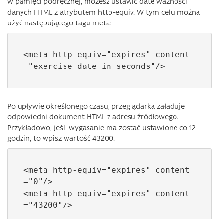
w pamięci podręcznej, możesz ustawić datę ważności
danych HTML z atrybutem http-equiv. W tym celu można
użyć następującego tagu meta:
<meta http-equiv="expires" content
="exercise date in seconds"/>
Po upływie określonego czasu, przeglądarka załaduje
odpowiedni dokument HTML z adresu źródłowego.
Przykładowo, jeśli wygasanie ma zostać ustawione co 12
godzin, to wpisz wartość 43200.
<meta http-equiv="expires" content
="0"/>

<meta http-equiv="expires" content
="43200"/>