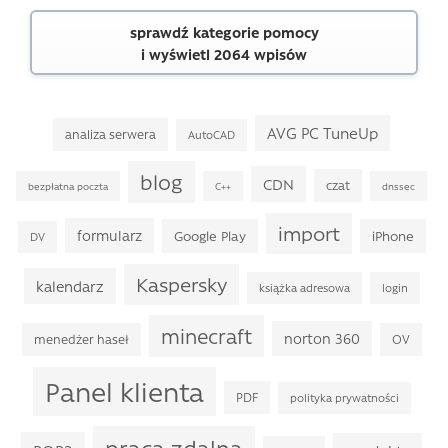
sprawdź kategorie pomocy
i wyświetl 2064 wpisów
AVG PC TuneUp
analiza serwera
AutoCAD
blog
CDN
czat
bezpłatna poczta
C++
dnssec
import
formularz
Google Play
iPhone
DV
Kaspersky
kalendarz
książka adresowa
login
minecraft
norton 360
menedżer haseł
OV
Panel klienta
PDF
polityka prywatności