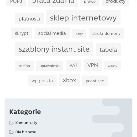
praca zdalna
POP3
produkty
prawo
sklep internetowy
płatności
skrypt
social media
strefa domeny
Sony
szablony instant site
tabela
VPN
VAT
telefon
uprawnienia
wirusy
Xbox
wp poczta
yoast seo
Kategorie
Komunikaty
Dla biznesu