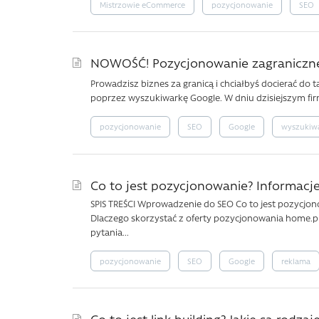
Mistrzowie eCommerce
pozycjonowanie
SEO
NOWOŚĆ! Pozycjonowanie zagraniczn
Prowadzisz biznes za granicą i chciałbyś docierać do
poprzez wyszukiwarkę Google. W dniu dzisiejszym fir
pozycjonowanie
SEO
Google
wyszukiw
Co to jest pozycjonowanie? Informac
SPIS TREŚCI Wprowadzenie do SEO Co to jest pozycjo
Dlaczego skorzystać z oferty pozycjonowania home.p
pytania...
pozycjonowanie
SEO
Google
reklama
Co to jest link building? Jakie są rodza