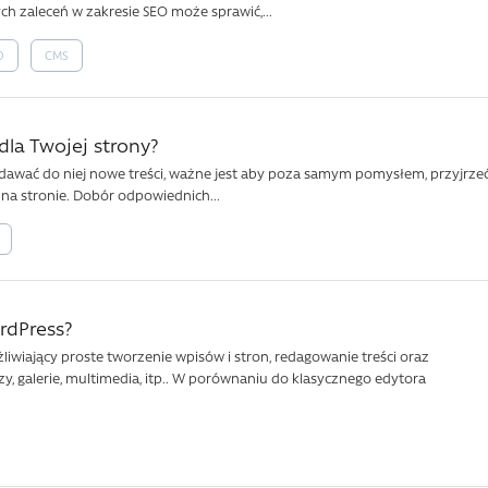
h zaleceń w zakresie SEO może sprawić,...
O
CMS
la Twojej strony?
dawać do niej nowe treści, ważne jest aby poza samym pomysłem, przyjrze
 na stronie. Dobór odpowiednich...
rdPress?
wiający proste tworzenie wpisów i stron, redagowanie treści oraz
, galerie, multimedia, itp.. W porównaniu do klasycznego edytora