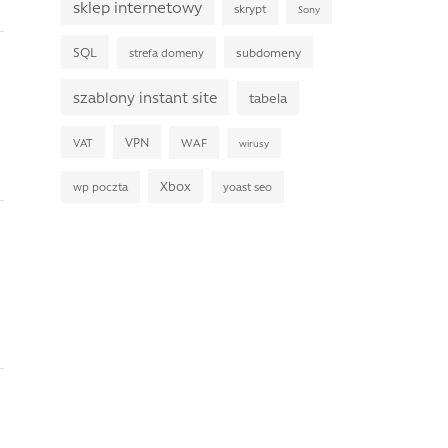
sklep internetowy
skrypt
Sony
SQL
subdomeny
strefa domeny
szablony instant site
tabela
VPN
VAT
WAF
wirusy
Xbox
wp poczta
yoast seo