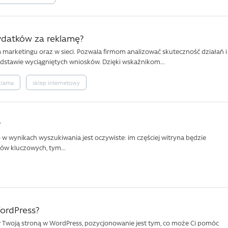
wydatków za reklamę?
m marketingu oraz w sieci. Pozwala firmom analizować skuteczność działań i
stawie wyciągniętych wniosków. Dzięki wskaźnikom...
klama
sklep internetowy
?
 w wynikach wyszukiwania jest oczywiste: im częściej witryna będzie
ów kluczowych, tym...
ordPress?
w Twoją stroną w WordPress, pozycjonowanie jest tym, co może Ci pomóc