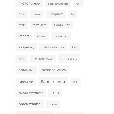
AVG PC TuneUp
bezpłatna poczta
C++
Dropbox
CDN
DV
dnssec
dysk
formularz
Google Play
import
iPhone
kalendarz
Kaspersky
logi
książka adresowa
minecraft
login
menedżer haseł
ochrona WWW
norton 360
Panel klienta
OneDrive
PDF
POP3
polityka prywatności
praca zdalna
prawo