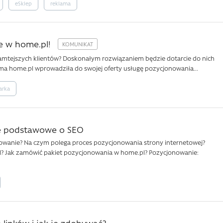
eSklep
reklama
e w home.pl!
 tamtejszych klientów? Doskonałym rozwiązaniem będzie dotarcie do nich
ma home.pl wprowadziła do swojej oferty usługę pozycjonowania...
arka
je podstawowe o SEO
nowanie? Na czym polega proces pozycjonowania strony internetowej?
l? Jak zamówić pakiet pozycjonowania w home.pl? Pozycjonowanie:
je linków i jak je zdobywać?