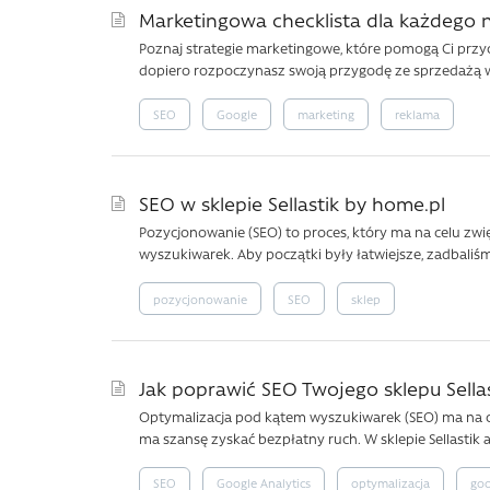
Marketingowa checklista dla każdego
Poznaj strategie marketingowe, które pomogą Ci przyci
dopiero rozpoczynasz swoją przygodę ze sprzedażą w
SEO
Google
marketing
reklama
SEO w sklepie Sellastik by home.pl
Pozycjonowanie (SEO) to proces, który ma na celu zw
wyszukiwarek. Aby początki były łatwiejsze, zadbaliśm
pozycjonowanie
SEO
sklep
Jak poprawić SEO Twojego sklepu Sellast
Optymalizacja pod kątem wyszukiwarek (SEO) ma na c
ma szansę zyskać bezpłatny ruch. W sklepie Sellastik 
SEO
Google Analytics
optymalizacja
goo