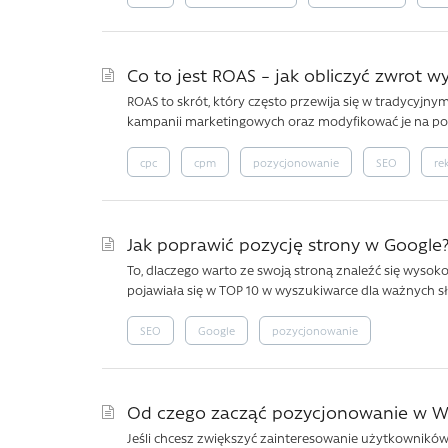
Co to jest ROAS – jak obliczyć zwrot 
ROAS to skrót, który często przewija się w tradycyjny
kampanii marketingowych oraz modyfikować je na pod
cpc
cpm
pozycjonowanie
SEO
re
Jak poprawić pozycję strony w Google
To, dlaczego warto ze swoją stroną znaleźć się wysoko
pojawiała się w TOP 10 w wyszukiwarce dla ważnych sł
SEO
Google
pozycjonowanie
Od czego zacząć pozycjonowanie w W
Jeśli chcesz zwiększyć zainteresowanie użytkownikó