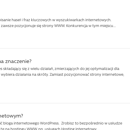
isanie haseł i fraz kluczowych w wyszukiwarkach internetowych.
al zawsze pozycjonuje się strony WWW. Konkurencja w tym miejscu...
 ma znaczenie?
składający się z wielu działań, zmierzających do jej optymalizacji dla
i wybiera działania na skróty. Zamiast pozycjonować strony internetowe,
rnetowym?
ć bloga internetowego WordPress. Zrobisz to bezpośrednio w usłudze
że na hostingu WWW, np. usługach Hosting internetowy,...