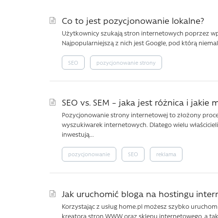
Co to jest pozycjonowanie lokalne?
Użytkownicy szukają stron internetowych poprzez wp
Najpopularniejszą z nich jest Google, pod którą niem
SEO
pozycjonowanie strony
SEO vs. SEM – jaka jest różnica i jakie
Pozycjonowanie strony internetowej to złożony proces 
wyszukiwarek internetowych. Dlatego wielu właściciel
inwestują...
pozycjonowanie
SEO
reklama
Jak uruchomić bloga na hostingu inte
Korzystając z usług home.pl możesz szybko uruchomi
kreatora stron WWW oraz sklepu internetowego, a tak