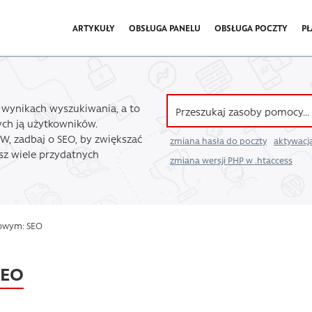
ARTYKUŁY
OBSŁUGA PANELU
OBSŁUGA POCZTY
PŁ
 wynikach wyszukiwania, a to
ych ją użytkowników.
W, zadbaj o SEO, by zwiększać
zmiana hasła do poczty
aktywacja
esz wiele przydatnych
zmiana wersji PHP w .htaccess
zowym: SEO
SEO