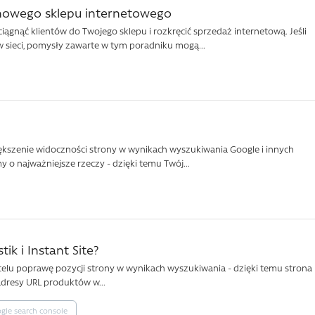
 nowego sklepu internetowego
ągnąć klientów do Twojego sklepu i rozkręcić sprzedaż internetową. Jeśli
 sieci, pomysły zawarte w tym poradniku mogą...
iększenie widoczności strony w wynikach wyszukiwania Google i innych
y o najważniejsze rzeczy - dzięki temu Twój...
ik i Instant Site?
elu poprawę pozycji strony w wynikach wyszukiwania - dzięki temu strona
adresy URL produktów w...
gle search console