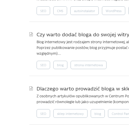
SEO
CMS
autoinstalator
WordPress
Czy warto dodać bloga do swojej wi
Blog internetowy jest rodzajem strony internetowej, al
Poprzez publikowanie postów, blog przyjmuje postać d
względnym)....
SEO
blog
strona internetowa
Dlaczego warto prowadzić bloga w skl
Z osobnych artykułów opublikowanych w Centrum Pomo
prowadzić równolegle lub jako uzupełnienie (kompont
SEO
sklep internetowy
blog
Control Pan