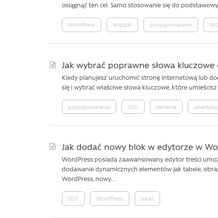
osiągnąć ten cel. Samo stosowanie się do podstawowyc
WordPress
wtyczki
pozycjonowanie
SE
Jak wybrać poprawne słowa kluczowe d
Kiedy planujesz uruchomić stronę internetową lub do
się i wybrać właściwe słowa kluczowe, które umieścisz
pozycjonowanie
SEO
reklama
analityka
Jak dodać nowy blok w edytorze w Wo
WordPress posiada zaawansowany edytor treści umożli
dodawanie dynamicznych elementów jak tabele, obrazy
WordPress, nowy...
SEO
WordPress
bloki