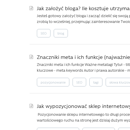
Jak założyć bloga? Ile kosztuje utrzyma
Jesteś gotowy założyć bloga i zacząć dzielić się swoją p
zrobią to wcześniej, przejmując zainteresowanie Twoic
SEO
blog
Znaczniki meta i ich funkcje (najważnie
Znaczniki meta i ich funkcje Ważne metatagi Tytuł - t
kluczowe - meta keywords Autor i prawa autorskie - m
pozycjonowanie
SEO
tagi
słowa kluczo
Jak wypozycjonować sklep internetow
Pozycjonowanie sklepu internetowego to długi proces,
wartościowego ruchu na stronę jest dzisiaj dużym wyz