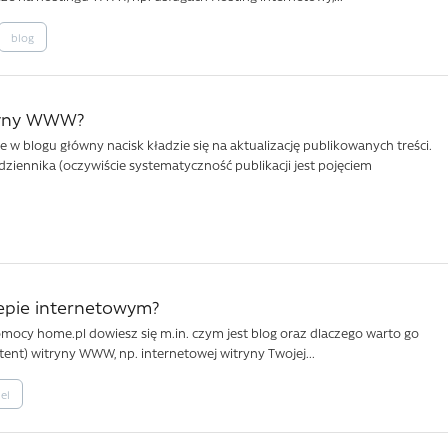
blog
tryny WWW?
e w blogu główny nacisk kładzie się na aktualizację publikowanych treści.
ziennika (oczywiście systematyczność publikacji jest pojęciem
epie internetowym?
cy home.pl dowiesz się m.in. czym jest blog oraz dlaczego warto go
ent) witryny WWW, np. internetowej witryny Twojej...
el