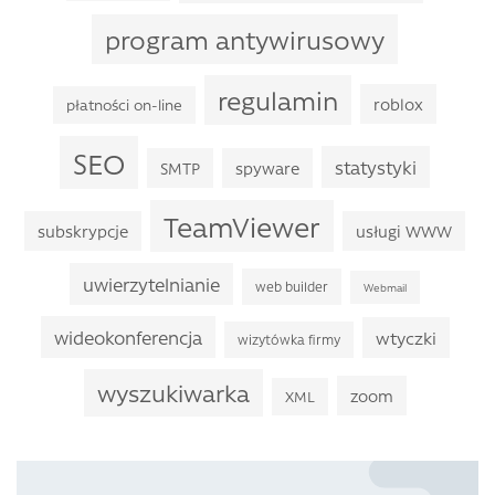
program antywirusowy
regulamin
roblox
płatności on-line
SEO
statystyki
SMTP
spyware
TeamViewer
subskrypcje
usługi WWW
uwierzytelnianie
web builder
Webmail
wideokonferencja
wtyczki
wizytówka firmy
wyszukiwarka
zoom
XML