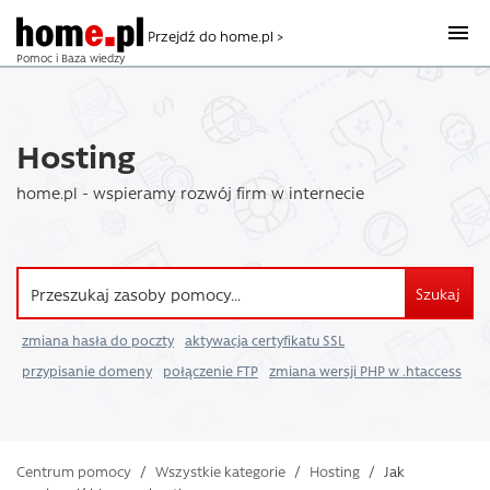
Przejdź do home.pl >
Pomoc i Baza wiedzy
Hosting
home.pl - wspieramy rozwój firm w internecie
Szukaj
zmiana hasła do poczty
aktywacja certyfikatu SSL
przypisanie domeny
połączenie FTP
zmiana wersji PHP w .htaccess
Centrum pomocy
/
Wszystkie kategorie
/
Hosting
/
Jak