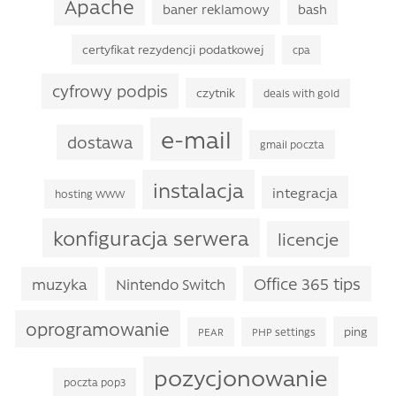
Apache
baner reklamowy
bash
certyfikat rezydencji podatkowej
cpa
cyfrowy podpis
czytnik
deals with gold
e-mail
dostawa
gmail poczta
instalacja
integracja
hosting WWW
konfiguracja serwera
licencje
Office 365 tips
muzyka
Nintendo Switch
oprogramowanie
ping
PEAR
PHP settings
pozycjonowanie
poczta pop3