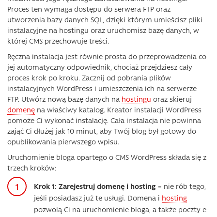
Proces ten wymaga dostępu do serwera FTP oraz
utworzenia bazy danych SQL, dzięki którym umieścisz pliki
instalacyjne na hostingu oraz uruchomisz bazę danych, w
której CMS przechowuje treści.
Ręczna instalacja jest równie prosta do przeprowadzenia co
jej automatyczny odpowiednik, chociaż przejdziesz cały
proces krok po kroku. Zacznij od pobrania plików
instalacyjnych WordPress i umieszczenia ich na serwerze
FTP. Utwórz nową bazę danych na
hostingu
oraz skieruj
domenę
na właściwy katalog. Kreator instalacji WordPress
pomoże Ci wykonać instalację. Cała instalacja nie powinna
zająć Ci dłużej jak 10 minut, aby Twój blog był gotowy do
opublikowania pierwszego wpisu.
Uruchomienie bloga opartego o CMS WordPress składa się z
trzech kroków:
Krok 1: Zarejestruj domenę i hosting –
nie rób tego,
jeśli posiadasz już te usługi. Domena i
hosting
pozwolą Ci na uruchomienie bloga, a także poczty e-