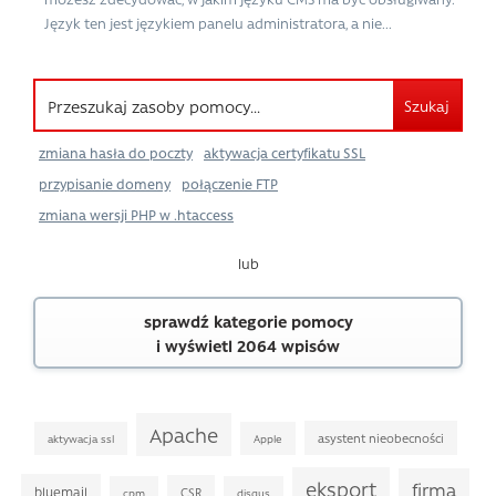
Język ten jest językiem panelu administratora, a nie...
Szukaj
zmiana hasła do poczty
aktywacja certyfikatu SSL
przypisanie domeny
połączenie FTP
zmiana wersji PHP w .htaccess
lub
sprawdź kategorie pomocy
i wyświetl 2064 wpisów
Apache
asystent nieobecności
aktywacja ssl
Apple
eksport
firma
bluemail
CSR
cpm
disqus