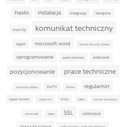
hasło
instalacja
integracja
kategorie
komunikat techniczny
klient ftp
microsoft word
legimi
Norton Security Online
oprogramowanie
polecane
panel partnera
prace techniczne
pozycjonowanie
regulamin
PuTTY
promocja sklepu
Python
rejestr domen
robots.txt
RODO
Safari
serwer pocztowy
SSL
subskrypcje
shortcode
slider
słowa kluczowe
ustawienia antyspamowe