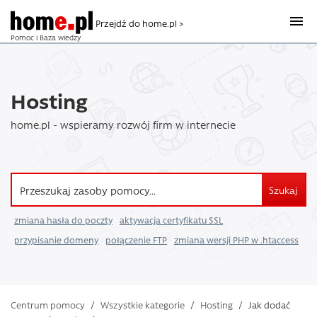
Przejdź do home.pl >
Pomoc i Baza wiedzy
Hosting
home.pl - wspieramy rozwój firm w internecie
Szukaj
zmiana hasła do poczty
aktywacja certyfikatu SSL
przypisanie domeny
połączenie FTP
zmiana wersji PHP w .htaccess
Centrum pomocy
/
Wszystkie kategorie
/
Hosting
/
Jak dodać