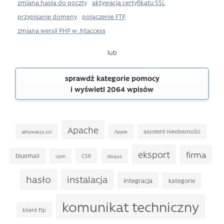
zmiana hasła do poczty
aktywacja certyfikatu SSL
przypisanie domeny
połączenie FTP
zmiana wersji PHP w .htaccess
lub
sprawdź kategorie pomocy
i wyświetl 2064 wpisów
Apache
asystent nieobecności
aktywacja ssl
Apple
eksport
firma
bluemail
CSR
cpm
disqus
hasło
instalacja
integracja
kategorie
komunikat techniczny
klient ftp