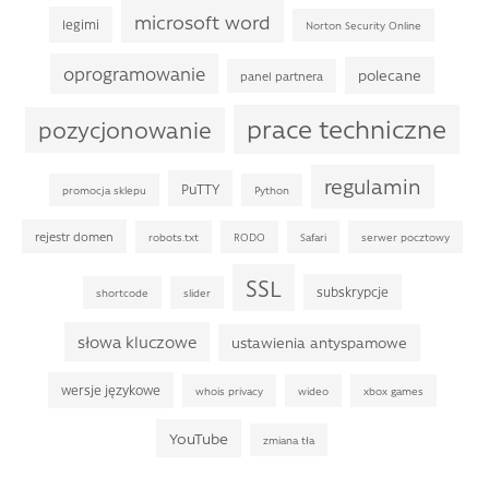
microsoft word
legimi
Norton Security Online
oprogramowanie
polecane
panel partnera
prace techniczne
pozycjonowanie
regulamin
PuTTY
promocja sklepu
Python
rejestr domen
robots.txt
RODO
Safari
serwer pocztowy
SSL
subskrypcje
shortcode
slider
słowa kluczowe
ustawienia antyspamowe
wersje językowe
whois privacy
wideo
xbox games
YouTube
zmiana tła