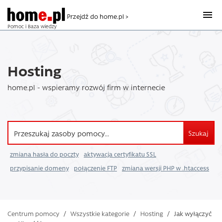
Przejdź do home.pl >
Pomoc i Baza wiedzy
Hosting
home.pl - wspieramy rozwój firm w internecie
Szukaj
zmiana hasła do poczty
aktywacja certyfikatu SSL
przypisanie domeny
połączenie FTP
zmiana wersji PHP w .htaccess
Centrum pomocy
/
Wszystkie kategorie
/
Hosting
/
Jak wyłączyć