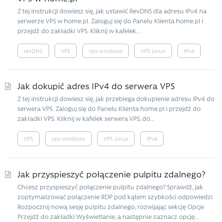
Z tej instrukcji dowiesz się, jak ustawić RevDNS dla adresu IPv4 na
serwerze VPS w home.pl. Zaloguj się do Panelu Klienta home.pl i
przejdź do zakładki VPS. Kliknij w kafelek...
revDNS
VPS
vps windows
VPS Linux
IPv4
Jak dokupić adres IPv4 do serwera VPS
Z tej instrukcji dowiesz się, jak przebiega dokupienie adresu IPv4 do
serwera VPS. Zaloguj się do Panelu Klienta home.pl i przejdź do
zakładki VPS. Kliknij w kafelek serwera VPS, do...
VPS
vps windows
VPS Linux
IPv4
Jak przyspieszyć połączenie pulpitu zdalnego?
Chcesz przyspieszyć połączenie pulpitu zdalnego? Sprawdź, jak
zoptymalizować połączenie RDP pod kątem szybkości odpowiedzi
Rozpocznij nową sesję pulpitu zdalnego, rozwijając sekcję Opcje
Przejdź do zakładki Wyświetlanie, a następnie zaznacz opcję...