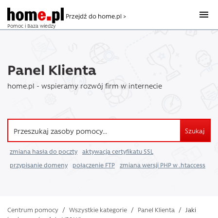
Przejdź do home.pl >
Pomoc i Baza wiedzy
Panel Klienta
home.pl - wspieramy rozwój firm w internecie
Szukaj
zmiana hasła do poczty
aktywacja certyfikatu SSL
przypisanie domeny
połączenie FTP
zmiana wersji PHP w .htaccess
Centrum pomocy
/
Wszystkie kategorie
/
Panel Klienta
/
Jaki