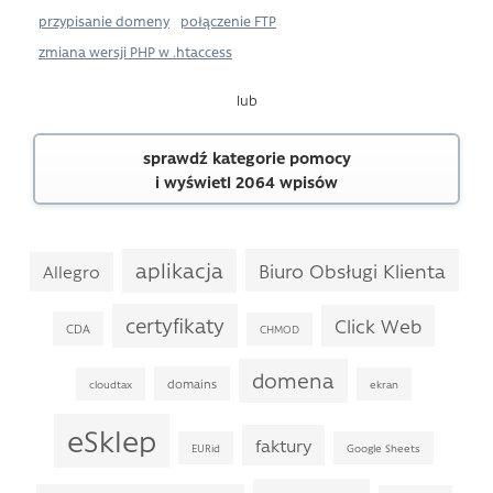
przypisanie domeny
połączenie FTP
zmiana wersji PHP w .htaccess
lub
sprawdź kategorie pomocy
i wyświetl 2064 wpisów
aplikacja
Biuro Obsługi Klienta
Allegro
certyfikaty
Click Web
CDA
CHMOD
domena
domains
cloudtax
ekran
eSklep
faktury
EURid
Google Sheets