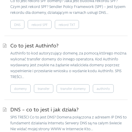
Co to jest rekord SPF domeny? Jaka jest budowa rekordu SPF?
Czym jest rekord SPF? Sendler Policy Framework (SPF) – jest typem
rekordu dla domeny, działającym w ramach usługi DNS...
DNS
rekord SPF
rekord TXT
Co to jest Authinfo?
Authinfo to kod autoryzujący domenę, za pomocą którego można
wykonać transfer domeny do innego operatora. Kod Authinfo
wydawany jest zwykle na żądanie właściciela domeny poprzez
wypełnienie i przesłanie wniosku o wydanie kodu Authinfo. SPIS
TREŚCI...
domeny
transfer
transfer domeny
authinfo
DNS – co to jest i jak działa?
SPIS TREŚCI Co to jest DNS? Domena połączona z adresem IP DNS to
fundament działania Internetu Serwery DNS są na całym świecie
Nie widać mojej strony WWW w Internecie Kto...