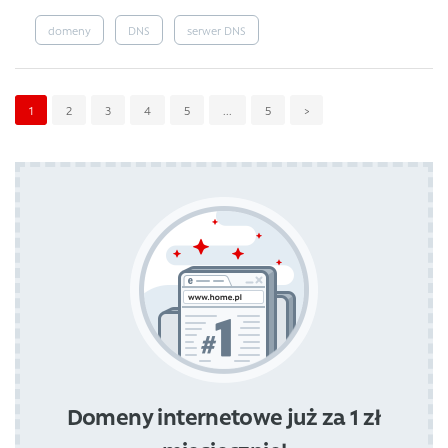
domeny
DNS
serwer DNS
1
2
3
4
5
...
5
>
Domeny internetowe już za 1 zł