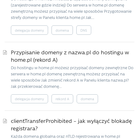
(zarejestrowane gdzie indziej) Do serwera w home.pl domenę
zewnętrzną możesz przypisać na wiele sposobów Przygotowanie
strefy domeny w Panelu klienta home.pl Jak...
delegacja domeny
domena
DNS
Przypisanie domeny z nazwa.pl do hostingu w
home.pl (rekord A)
Do hostingu w home.pl możesz przypisać domeny zewnętrzne Do
serwera w home.pl domenę zewnętrzną możesz przypisać na
wiele sposobów Jak zmienić rekord A w Panelu klienta nazwa.pl?
Jak przekierować domenę...
delegacja domeny
rekord A
domena
clientTransferProhibited – jak wyłączyć blokadę
registrara?
Każda domena globalna oraz nTLD rejestrowana w home.pl