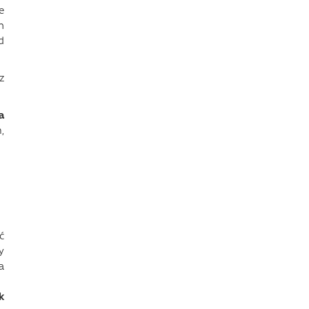
e
n
d
z
a
,
ć
y
a
k