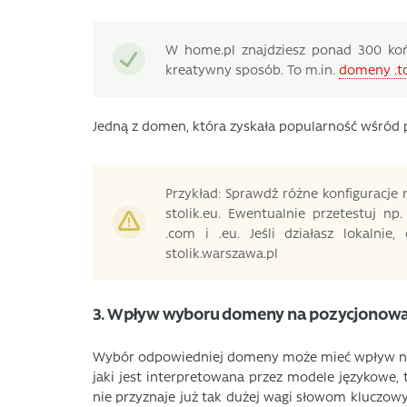
W home.pl znajdziesz ponad 300 ko
kreatywny sposób. To m.in.
domeny .t
Jedną z domen, która zyskała popularność wśród po
Przykład: Sprawdź różne konfiguracje na
stolik.eu. Ewentualnie przetestuj np.
.com i .eu. Jeśli działasz lokaln
stolik.warszawa.pl
3. Wpływ wyboru domeny na pozycjonowan
Wybór odpowiedniej domeny może mieć wpływ na
jaki jest interpretowana przez modele językowe, 
nie przyznaje już tak dużej wagi słowom kluczow