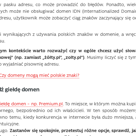
 pasku adresu, co może prowadzić do błędów. Ponadto, wiel
ych może nie obsługiwać domen IDN (Internationalized Domai
dresu, użytkownik może zobaczyć ciąg znaków zaczynający się o
ci wynikających z używania polskich znaków w domenie, a wręc
su.
 tym kontekście warto rozważyć czy w ogóle chcesz użyć słow
wej” (np. zamiast „żółty.pl”, „zolty.pl”)
. Musimy liczyć się z tym
o wyjaśniać pisownię adresu.
Czy domeny mogą mieć polskie znaki?
dź giełdę domen
iełdę domen – np. Premium.pl
. To miejsce, w którym można kupi
órnego, bezpośrednio od ich właścicieli. W ten sposób możem
wno temu, kiedy konkurencja w internecie była dużo mniejsza, 
ntuicyjne.
ługo.
Zastanów się spokojnie, przetestuj różne opcje, sprawdź, ja