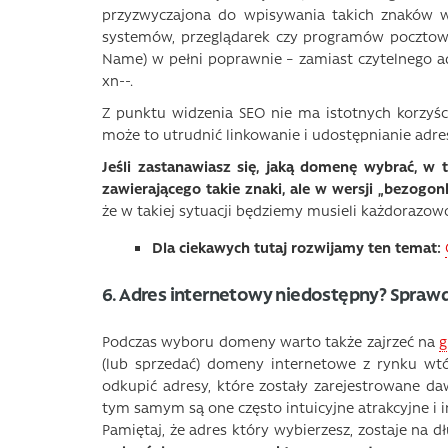
przyzwyczajona do wpisywania takich znaków w
systemów, przeglądarek czy programów pocztow
Name) w pełni poprawnie – zamiast czytelnego a
xn--.
Z punktu widzenia SEO nie ma istotnych korzyś
może to utrudnić linkowanie i udostępnianie adre
Jeśli zastanawiasz się, jaką domenę wybrać, w
zawierającego takie znaki, ale w wersji „bezogonko
że w takiej sytuacji będziemy musieli każdorazow
Dla ciekawych tutaj rozwijamy ten temat:
6. Adres internetowy niedostępny? Spraw
Podczas wyboru domeny warto także zajrzeć na
g
(lub sprzedać) domeny internetowe z rynku wt
odkupić adresy, które zostały zarejestrowane da
tym samym są one często intuicyjne atrakcyjne i i
Pamiętaj, że adres który wybierzesz, zostaje na d