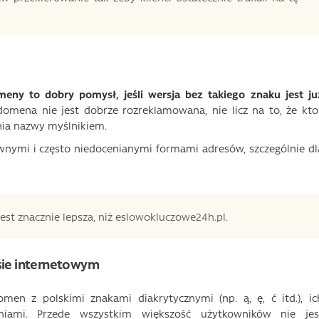
eny to dobry pomysł, jeśli wersja bez takiego znaku jest ju
domena nie jest dobrze rozreklamowana, nie licz na to, że kto
nia nazwy myślnikiem.
nymi i często niedocenianymi formami adresów, szczególnie dl
est znacznie lepsza, niż eslowokluczowe24h.pl.
sie internetowym
men z polskimi znakami diakrytycznymi (np. ą, ę, ć itd.), ic
iami. Przede wszystkim większość użytkowników nie jes