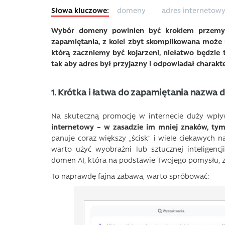
domeny
adres internetow
Wybór domeny powinien być krokiem przem
zapamiętania, z kolei zbyt skomplikowana może 
którą zaczniemy być kojarzeni, niełatwo będzi
tak aby adres był przyjazny i odpowiadał charakte
1. Krótka i łatwa do zapamiętania nazwa
Na skuteczną promocję w internecie duży wp
internetowy – w zasadzie im mniej znaków, tym 
panuje coraz większy „ścisk” i wiele ciekawych 
warto użyć wyobraźni lub sztucznej inteligenc
domen AI, która na podstawie Twojego pomysłu, 
To naprawdę fajna zabawa, warto spróbować: