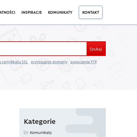
ATNOŚCI
INSPIRACJE
KOMUNIKATY
KONTAKT
Szukaj
 certyfikatu SSL
przypisanie domeny
połączenie FTP
Kategorie
Komunikaty