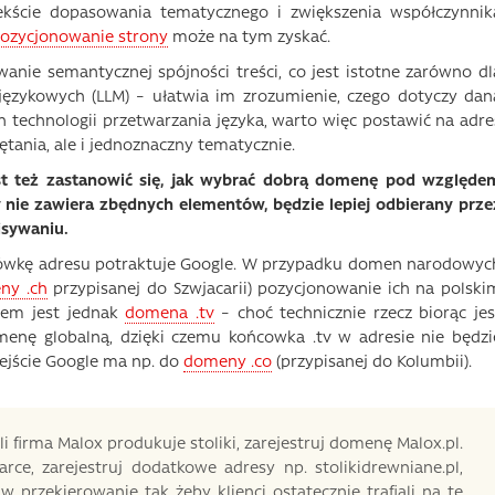
cie dopasowania tematycznego i zwiększenia współczynnik
ozycjonowanie strony
może na tym zyskać.
ie semantycznej spójności treści, co jest istotne zarówno dl
językowych (LLM) – ułatwia im zrozumienie, czego dotyczy dan
 technologii przetwarzania języka, warto więc postawić na adre
ętania, ale i jednoznaczny tematycznie.
st też zastanowić się, jak wybrać dobrą domenę pod względe
ry nie zawiera zbędnych elementów, będzie lepiej odbierany prze
isywaniu.
cówkę adresu potraktuje Google. W przypadku domen narodowyc
ny .ch
przypisanej do Szwjacarii) pozycjonowanie ich na polski
dem jest jednak
domena .tv
– choć technicznie rzecz biorąc jes
omenę globalną, dzięki czemu końcowka .tv w adresie nie będzi
ejście Google ma np. do
domeny .co
(przypisanej do Kolumbii).
 firma Malox produkuje stoliki, zarejestruj domenę Malox.pl.
e, zarejestruj dodatkowe adresy np. stolikidrewniane.pl,
taw przekierowanie tak żeby klienci ostatecznie trafiali na tę