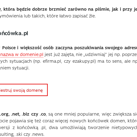
która będzie dobrze brzmieć zarówno na piśmie, jak i przy je
mówienia lub takich, które łatwo zapisać źle.
końcówka .pl
w Polsce i większość osób zaczyna poszukiwania swojego adres
e
nazwa w domenie.pl
jest już zajęta, nie „udziwniaj” jej np. poprze
rych sytuacjach (np. efirma.pl, czy ezakupy.pl) ma to sens, ale np
niem sytuacji.
jestruj swoją domenę
g, .net, .biz czy .co
, są one mniej popularne, więc zwiększa si
rocie pojawia się też coraz więcej nowych końcówek domen, któr
ersji z końcówką .pl, dwa umożliwiają tworzenie nietypowyc
ulting, .ski czy .news.