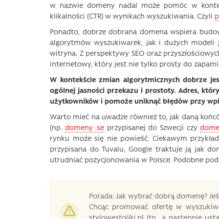
w nazwie domeny nadal może pomóc w kontekś
klikalności (CTR) w wynikach wyszukiwania. Czyli
p
Ponadto, dobrze dobrana domena wspiera budowan
algorytmów wyszukiwarek, jak i dużych modeli 
witryna. Z perspektywy SEO oraz przyszłościowych
internetowy, który jest nie tylko prosty do zapami
W kontekście zmian algorytmicznych dobrze je
ogólnej jasności przekazu i prostoty. Adres, któ
użytkowników i pomoże uniknąć błędów przy wp
Warto mieć na uwadze również to, jak daną koń
(np.
domeny .se
przypisanej do Szwecji czy
dome
rynku może się nie powieść. Ciekawym przykła
przypisana do Tuvalu, Google traktuje ją jak d
utrudniać pozycjonowania w Polsce. Podobne pod
Porada: Jak wybrać dobrą domenę? Jeśli
Chcąc promować ofertę w wyszukiwarc
stylowestoliki.pl itp., a następnie us