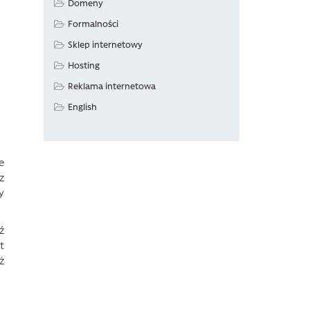
Domeny
Formalności
Sklep internetowy
Hosting
Reklama internetowa
English
e
z
y
ź
t
ż