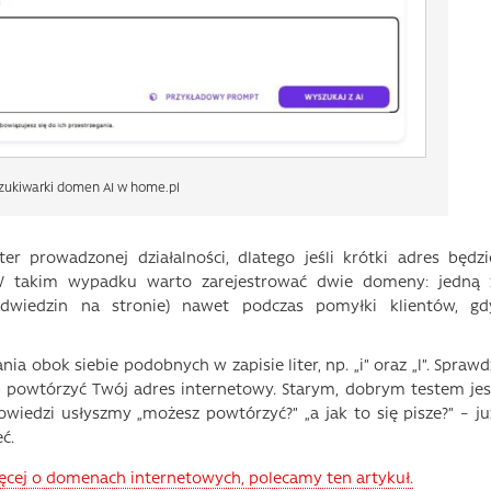
ukiwarki domen AI w home.pl
 prowadzonej działalności, dlatego jeśli krótki adres będzi
 W takim wypadku warto zarejestrować dwie domeny: jedną 
odwiedzin na stronie) nawet podczas pomyłki klientów, gd
a obok siebie podobnych w zapisie liter, np. „i” oraz „l”. Sprawd
ub powtórzyć Twój adres internetowy. Starym, dobrym testem jes
wiedzi usłyszmy „możesz powtórzyć?” „a jak to się pisze?” – ju
ć.
więcej o domenach internetowych, polecamy ten artykuł.