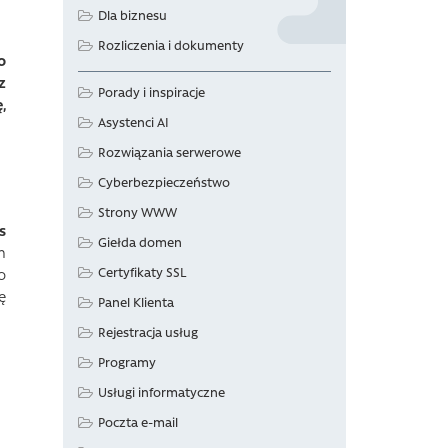
Dla biznesu
Rozliczenia i dokumenty
o
z
Porady i inspiracje
,
Asystenci AI
Rozwiązania serwerowe
Cyberbezpieczeństwo
Strony WWW
s
Giełda domen
m
Certyfikaty SSL
o
ę
Panel Klienta
Rejestracja usług
Programy
Usługi informatyczne
Poczta e-mail