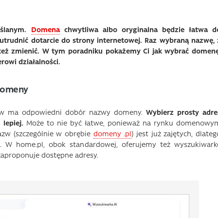
y
yślanym.
Domena
chwytliwa albo oryginalna będzie łatwa d
utrudnić dotarcie do strony internetowej. Raz wybraną nazwę, 
e też zmienić. W tym poradniku pokażemy Ci jak wybrać domenę
rowi działalności.
 domeny
ływ ma odpowiedni dobór nazwy domeny.
Wybierz prosty adre
lepiej.
Może to nie być łatwe, ponieważ na rynku domenowy
nazw (szczególnie w obrębie
domeny .pl
) jest już zajętych, dlateg
ji. W home.pl, obok standardowej, oferujemy też wyszukiwark
zaproponuje dostępne adresy.