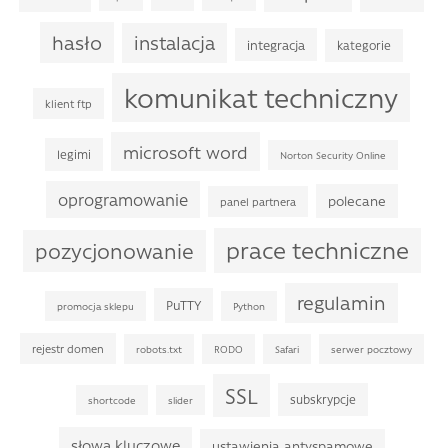
hasło
instalacja
integracja
kategorie
komunikat techniczny
klient ftp
microsoft word
legimi
Norton Security Online
oprogramowanie
polecane
panel partnera
prace techniczne
pozycjonowanie
regulamin
PuTTY
promocja sklepu
Python
rejestr domen
robots.txt
RODO
Safari
serwer pocztowy
SSL
subskrypcje
shortcode
slider
słowa kluczowe
ustawienia antyspamowe