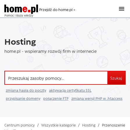
Przejdź do home.pl >
Pomoc i Baza wiedzy
Hosting
home.pl - wspieramy rozwój firm w internecie
Szukaj
zmiana hasła do poczty
aktywacja certyfikatu SSL
przypisanie domeny
połączenie FTP
zmiana wersji PHP w .htaccess
Centrum pomocy
/
Wszystkie kategorie
/
Hosting
/
Przenoszenie