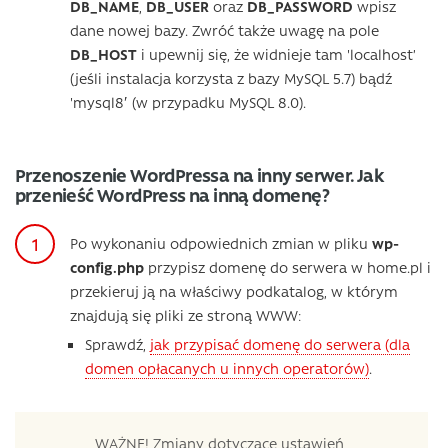
DB_NAME
,
DB_USER
oraz
DB_PASSWORD
wpisz
dane nowej bazy. Zwróć także uwagę na pole
DB_HOST
i upewnij się, że widnieje tam 'localhost’
(jeśli instalacja korzysta z bazy MySQL 5.7) bądź
'mysql8′ (w przypadku MySQL 8.0).
Przenoszenie WordPressa na inny serwer. Jak
przenieść WordPress na inną domenę?
Po wykonaniu odpowiednich zmian w pliku
wp-
config.php
przypisz domenę do serwera w home.pl i
przekieruj ją na właściwy podkatalog, w którym
znajdują się pliki ze stroną WWW:
Sprawdź,
jak przypisać domenę do serwera (dla
domen opłacanych u innych operatorów)
.
WAŻNE! Zmiany dotyczące ustawień