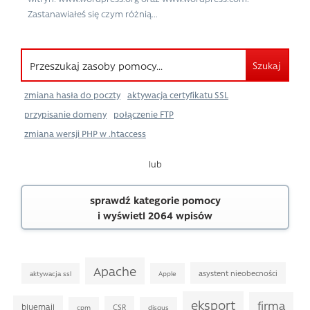
Zastanawiałeś się czym różnią...
Szukaj
zmiana hasła do poczty
aktywacja certyfikatu SSL
przypisanie domeny
połączenie FTP
zmiana wersji PHP w .htaccess
lub
sprawdź kategorie pomocy
i wyświetl 2064 wpisów
Apache
asystent nieobecności
aktywacja ssl
Apple
eksport
firma
bluemail
CSR
cpm
disqus