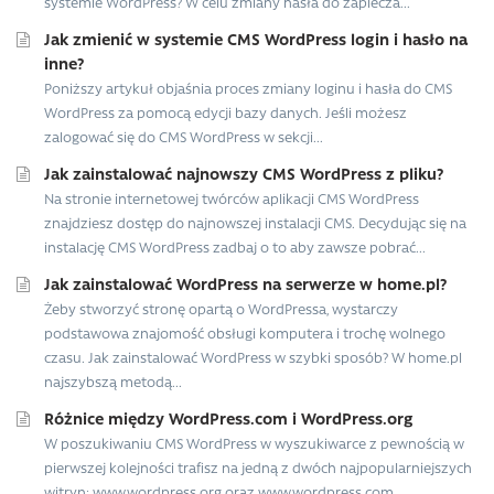
systemie WordPress? W celu zmiany hasła do zaplecza...
Jak zmienić w systemie CMS WordPress login i hasło na
inne?
Poniższy artykuł objaśnia proces zmiany loginu i hasła do CMS
WordPress za pomocą edycji bazy danych. Jeśli możesz
zalogować się do CMS WordPress w sekcji...
Jak zainstalować najnowszy CMS WordPress z pliku?
Na stronie internetowej twórców aplikacji CMS WordPress
znajdziesz dostęp do najnowszej instalacji CMS. Decydując się na
instalację CMS WordPress zadbaj o to aby zawsze pobrać...
Jak zainstalować WordPress na serwerze w home.pl?
Żeby stworzyć stronę opartą o WordPressa, wystarczy
podstawowa znajomość obsługi komputera i trochę wolnego
czasu. Jak zainstalować WordPress w szybki sposób? W home.pl
najszybszą metodą...
Różnice między WordPress.com i WordPress.org
W poszukiwaniu CMS WordPress w wyszukiwarce z pewnością w
pierwszej kolejności trafisz na jedną z dwóch najpopularniejszych
witryn: www.wordpress.org oraz www.wordpress.com.