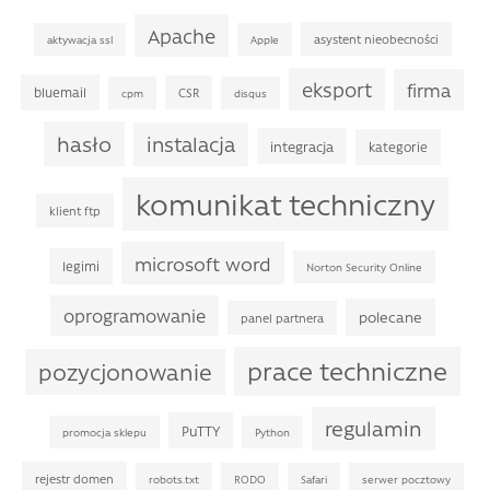
Apache
asystent nieobecności
aktywacja ssl
Apple
eksport
firma
bluemail
CSR
cpm
disqus
hasło
instalacja
integracja
kategorie
komunikat techniczny
klient ftp
microsoft word
legimi
Norton Security Online
oprogramowanie
polecane
panel partnera
prace techniczne
pozycjonowanie
regulamin
PuTTY
promocja sklepu
Python
rejestr domen
robots.txt
RODO
Safari
serwer pocztowy