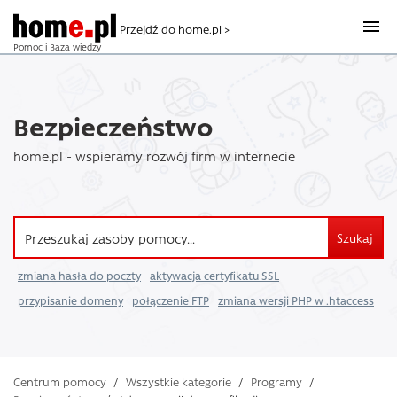
Przejdź do home.pl >
Pomoc i Baza wiedzy
Bezpieczeństwo
home.pl - wspieramy rozwój firm w internecie
Szukaj
zmiana hasła do poczty
aktywacja certyfikatu SSL
przypisanie domeny
połączenie FTP
zmiana wersji PHP w .htaccess
Centrum pomocy
/
Wszystkie kategorie
/
Programy
/