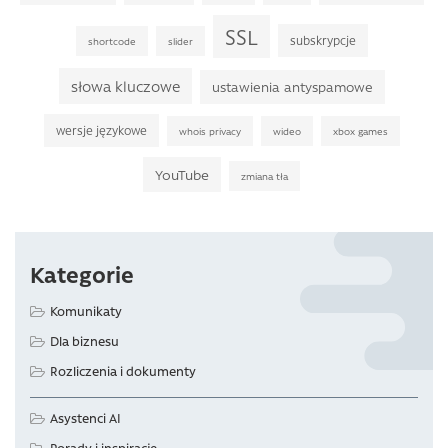
SSL
subskrypcje
shortcode
slider
słowa kluczowe
ustawienia antyspamowe
wersje językowe
whois privacy
wideo
xbox games
YouTube
zmiana tła
Kategorie
Komunikaty
Dla biznesu
Rozliczenia i dokumenty
Asystenci AI
Porady i inspiracje