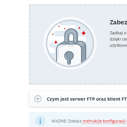
Zabez
Zadbaj o
dzięki c
użytkow
Czym jest serwer FTP oraz klient F
WAŻNE! Zobacz
instrukcje konfiguracj