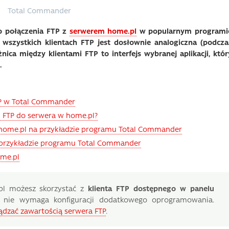
Total Commander
go połączenia FTP z
serwerem home.pl
w popularnym programi
e wszystkich klientach FTP jest dosłownie analogiczna (podcza
nica między klientami FTP to interfejs wybranej aplikacji, któr
.
FTP w Total Commander
u FTP do serwera w home.pl?
w home.pl na przykładzie programu Total Commander
a przykładzie programu Total Commander
ome.pl
pl możesz skorzystać z
klienta FTP dostępnego w panelu
ie nie wymaga konfiguracji dodatkowego oprogramowania.
ądzać zawartością serwera FTP
.