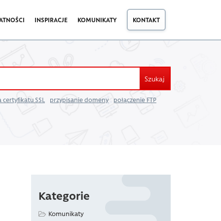
ATNOŚCI
INSPIRACJE
KOMUNIKATY
KONTAKT
Szukaj
 certyfikatu SSL
przypisanie domeny
połączenie FTP
Kategorie
Komunikaty