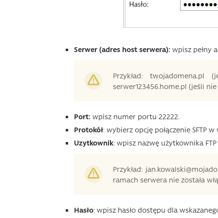
Serwer (adres host serwera):
wpisz pełny a
Przykład: twojadomena.pl (
serwer123456.home.pl (jeśli ni
Port:
wpisz numer portu 22222.
Protokół
: wybierz opcję połączenie SFTP w w
Uzytkownik
: wpisz nazwę użytkownika FTP 
Przykład: jan.kowalski@mojad
ramach serwera nie została w
Hasło
: wpisz hasło dostępu dla wskazaneg