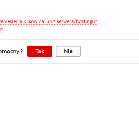
P
zeniesienia plików na lub z serwera/hostingu?
H?
pomocny ?
Tak
Nie
lskie znaki
al Commander Brak polskich znaków w programie WinSCP Brak polskich
niepoprawnej konfiguracji...
przez SSH lub FTP?
alny i Hosting Premium logi WWW/HTTP, FTP oraz MTA udostępniane są przez
..