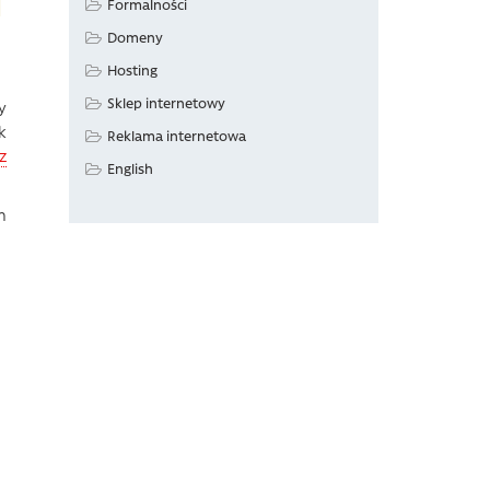
Formalności
Domeny
Hosting
Sklep internetowy
y
k
Reklama internetowa
z
English
m