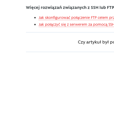
Więcej rozwiązań związanych z SSH lub FT
Jak skonfigurować połączenie FTP celem pr
Jak połączyć się z serwerem za pomocą SS
Czy artykuł był 
Powiązane artykuły
Podczas połączenia FTP nie wyświetlają się po
Wprowadzenie Brak polskich znaków w programie Tot
znaków w programie FileZilla Wprowadzenie Z powodu 
Jak sprawdzić logi WWW/HTTP, MTA oraz FTP 
Na serwerach typu Hosting Biznes, Hosting Profesjon
protokół SSH, oraz FTP. SPIS TREŚCI Poradnik video: Jak.