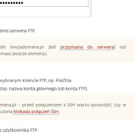
dres serwera FTP.
jeśli twojadomena.pl jest
przypisana do serwera
) lub
e masz jeszcze domeny).
ybranym kliencie FTP, np. FileZilla.
(np. nazwa konta głównego lub konta FTP).
omena.pl – przed połączeniem z SSH warto sprawdzić, czy w
łączona
blokada połączeń SSH
.
o użytkownika FTP.