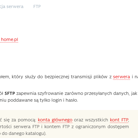
cja serwera
FTP
w home.pl
kołem, który służy do bezpiecznej transmisji plików z
serwera
i n
ół
SFTP
zapewnia szyfrowanie zarówno przesyłanych danych, jak 
iu poddawane są tylko login i hasło.
ć się za pomocą:
konta głównego
oraz wszystkich
kont FTP
,
artości serwera FTP i kontem FTP z ograniczonym dostępem
o do danego katalogu).