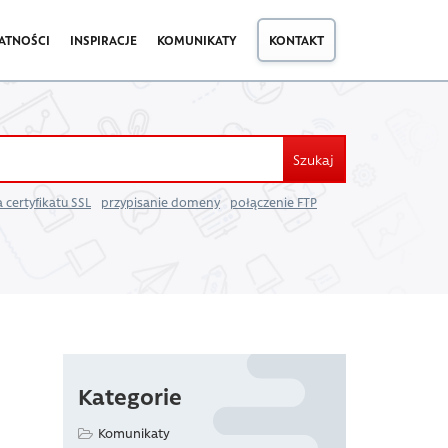
ATNOŚCI
INSPIRACJE
KOMUNIKATY
KONTAKT
Szukaj
 certyfikatu SSL
przypisanie domeny
połączenie FTP
Kategorie
Komunikaty