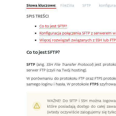
FileZilla
SFTP
konfigura
SPIS TREŚCI
Co to jest SFTP?
Konfiguracja połączenia SFTP z serwerem 
Więcej rozwiązań związanych z SSH lub FTP
Co to jest SFTP?
SFTP
(ang.
SSH File Transfer Protocol
) jest proto
serwer FTP (czyli na Twój hosting).
W porównaniu do protokołu FTP oraz FTPS protok
samego loginu i hasła. W protokole
FTPS
szyfrowan
WAŻNE! Do SFTP i SSH można logowa
które posiadają dostęp do całej zaw
(wtedy oczywiście zalogujemy się tylk