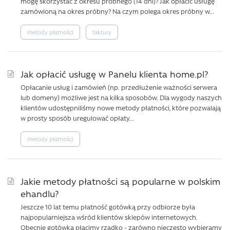
mogę skorzystać z okresu próbnego (14 dni)? Jak opłacić usługę
zamówioną na okres próbny? Na czym polega okres próbny w...
metody płatności
faktury
Jak opłacić usługę w Panelu klienta home.pl?
Opłacanie usług i zamówień (np. przedłużenie ważności serwera
lub domeny) możliwe jest na kilka sposobów. Dla wygody naszych
klientów udostępniliśmy nowe metody płatności, które pozwalają
w prosty sposób uregulować opłaty...
metody płatności
Jakie metody płatności są popularne w polskim
ehandlu?
Jeszcze 10 lat temu płatność gotówką przy odbiorze była
najpopularniejsza wśród klientów sklepów internetowych.
Obecnie gotówką płacimy rzadko - zarówno nieczęsto wybieramy