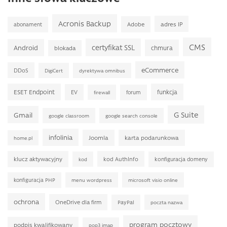
Acronis Backup
adres IP
Adobe
abonament
CMS
certyfikat SSL
Android
chmura
blokada
eCommerce
DDoS
DigiCert
dyrektywa omnibus
ESET Endpoint
funkcja
EV
forum
firewall
G Suite
Gmail
google classroom
google search console
infolinia
Joomla
karta podarunkowa
home.pl
klucz aktywacyjny
kod AuthInfo
konfiguracja domeny
kod
konfiguracja PHP
menu wordpress
microsoft visio online
ochrona
OneDrive dla firm
PayPal
poczta nazwa
program pocztowy
podpis kwalifikowany
pop3 imap