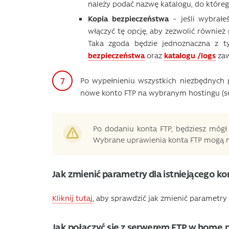
należy podać nazwę katalogu, do któreg
Kopia bezpieczeństwa
– jeśli wybrałe
włączyć tę opcję, aby zezwolić również 
Taka zgoda będzie jednoznaczna z 
bezpieczeństwa
oraz
katalogu /logs
zaw
Po wypełnieniu wszystkich niezbędnych pó
nowe konto FTP na wybranym hostingu (se
Po dodaniu konta FTP, będziesz mógł 
Wybrane uprawienia konta FTP mogą ni
Jak zmienić parametry dla istniejącego k
Kliknij tutaj
, aby sprawdzić jak zmienić parametry (
Jak połączyć się z serwerem FTP w home.p