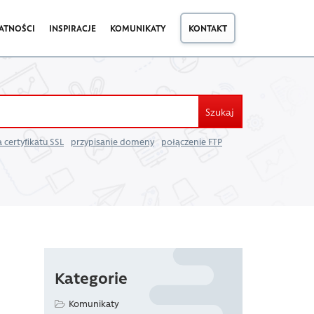
ATNOŚCI
INSPIRACJE
KOMUNIKATY
KONTAKT
Szukaj
 certyfikatu SSL
przypisanie domeny
połączenie FTP
Kategorie
Komunikaty