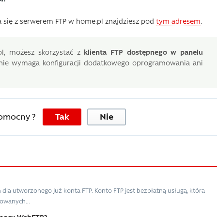
a się z serwerem FTP w home.pl znajdziesz pod
tym adresem
.
l, możesz skorzystać z
klienta FTP dostępnego w panelu
e nie wymaga konfiguracji dodatkowego oprogramowania ani
pomocny ?
Tak
Nie
eń dla utworzonego już konta FTP. Konto FTP jest bezpłatną usługą, która
owanych...
omocy WebFTP?