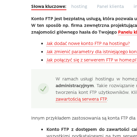
hosting
Panel klienta
i
Konto FTP jest bezpłatną usługą, która pozwala 
W ten sposób np. firma zewnętrzna projektują
znajomości głównego hasła do Twojego
Panelu k
Jak dodać nowe konto FTP na hostingu?
Jak zmienić parametry dla istniejącego ko
Jak połączyć się z serwerem FTP w home.pl
W ramach usługi hostingu w home.p
administracyjnym
. Takie rozwiązani
tworzenia kont FTP użytkowników. Kli
zawartością serwera FTP
.
Innym przykładem zastosowania są konta FTP dla
Konto FTP z dostępem do zawartości ca
wszystkimi podkatalogami na tym serwerze