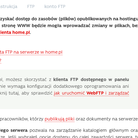
nstrukcja
FTP
konto FTP
uzyskać dostęp do zasobów (plików) opublikowanych na hostingu
ca stronę WWW będzie mogła wprowadzać zmiany w plikach, be
lienta home.pl
.
nta FTP na serwerze w home.pl
?
l, możesz skorzystać z
klienta FTP dostępnego w panelu
e nie wymaga konfiguracji dodatkowego oprogramowania ani
knij tutaj, aby sprawdzić
jak uruchomić
WebFTP
i zarządzać
 pracowników, którzy
publikują pliki
oraz dokumenty na serwerze
łego serwera
pozwala na zarządzanie katalogiem głównym ora
. Jeśli wybrałeś opcję dostępu do całej zawartości serwera, t