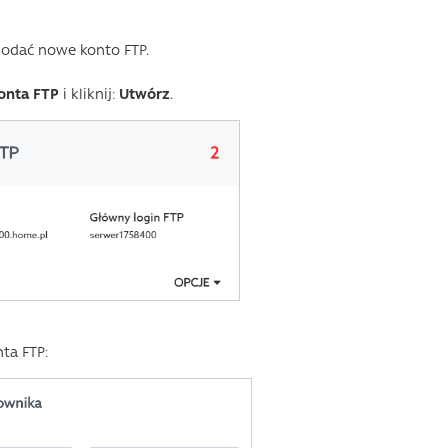
dodać nowe konto FTP.
onta FTP
i kliknij:
Utwórz
.
ta FTP: