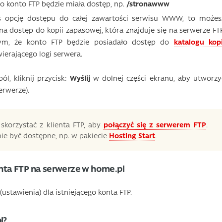
o konto FTP będzie miała dostęp, np.
/stronawww
ś opcję dostępu do całej zawartości serwisu WWW, to możes
na dostęp do kopii zapasowej, która znajduje się na serwerze FTP
tym, że konto FTP będzie posiadało dostęp do
katalogu kopi
ierającego logi serwera.
l, kliknij przycisk:
Wyślij
w dolnej części ekranu, aby utworzy
rwerze).
skorzystać z klienta FTP, aby
połączyć się z serwerem FTP
.
e być dostępne, np. w pakiecie
Hosting Start
.
onta FTP na serwerze w home.pl
ustawienia) dla istniejącego konta FTP.
l?