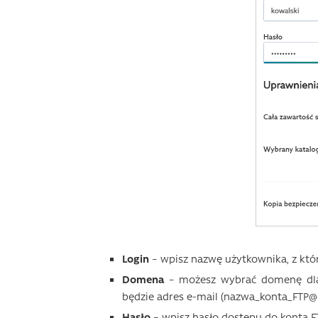
Login
– wpisz nazwę użytkownika, z któr
Domena
– możesz wybrać domenę dla k
będzie adres e-mail (nazwa_konta_FTP@
Hasło
– wpisz hasło dostępu do konta FT