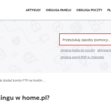
ARTYKUŁY
OBSŁUGA PANELU
OBSŁUGA POCZTY
PŁ
zmiana hasła do poczty
aktywacja
zmiana wersji PHP w .htaccess
k dodać konto FTP na hostin ...
tingu w home.pl?