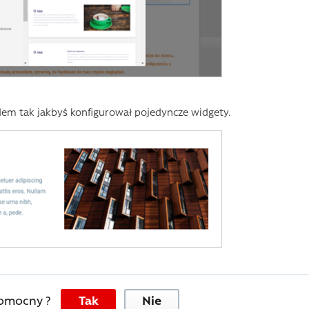
kodem tak jakbyś konfigurował pojedyncze widgety.
pomocny ?
Tak
Nie