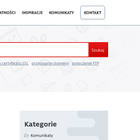
ATNOŚCI
INSPIRACJE
KOMUNIKATY
KONTAKT
Szukaj
 certyfikatu SSL
przypisanie domeny
połączenie FTP
Kategorie
Komunikaty