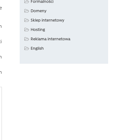
Formalności
e
Domeny
Sklep internetowy
m
Hosting
Reklama internetowa
i
English
m
h