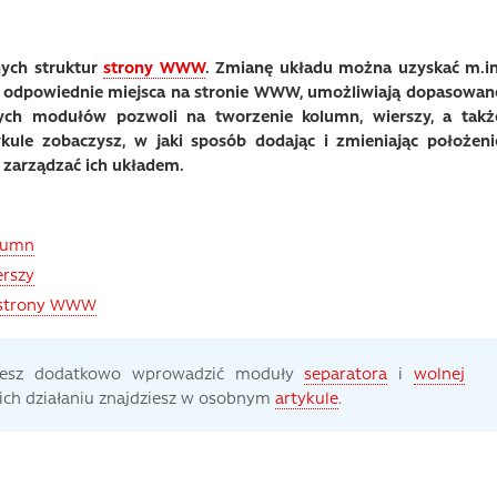
ych struktur
strony WWW
.
Zmianę układu
można uzyskać m.in
w odpowiednie miejsca na stronie WWW, umożliwiają dopasowan
amych modułów pozwoli na
tworzenie kolumn
,
wierszy, a takż
kule zobaczysz, w jaki sposób dodając i zmieniając położeni
 zarządzać ich układem.
lumn
erszy
u strony WWW
żesz dodatkowo wprowadzić moduły
separatora
i
wolnej
ich działaniu znajdziesz w osobnym
artykule
.