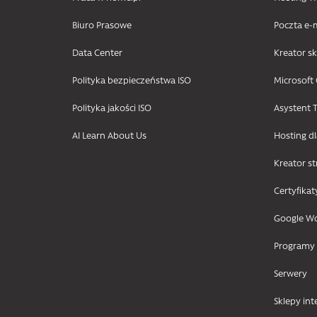
Biuro Prasowe
Poczta e-
Data Center
Kreator s
Polityka bezpieczeństwa ISO
Microsoft 
Polityka jakości ISO
Asystent T
AI Learn About Us
Hosting d
Kreator s
Certyfikat
Google W
Programy
Serwery
Sklepy in