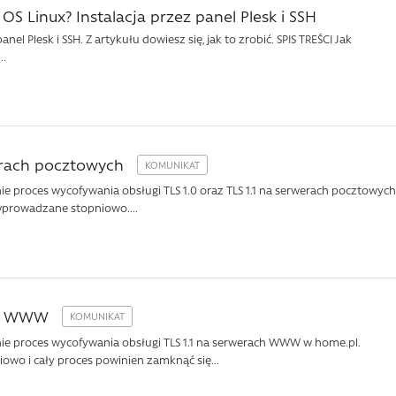
OS Linux? Instalacja przez panel Plesk i SSH
l Plesk i SSH. Z artykułu dowiesz się, jak to zrobić. SPIS TREŚCI Jak
..
rwerach pocztowych
ie proces wycofywania obsługi TLS 1.0 oraz TLS 1.1 na serwerach pocztowych
e wprowadzane stopniowo....
ach WWW
nie proces wycofywania obsługi TLS 1.1 na serwerach WWW w home.pl.
owo i cały proces powinien zamknąć się...