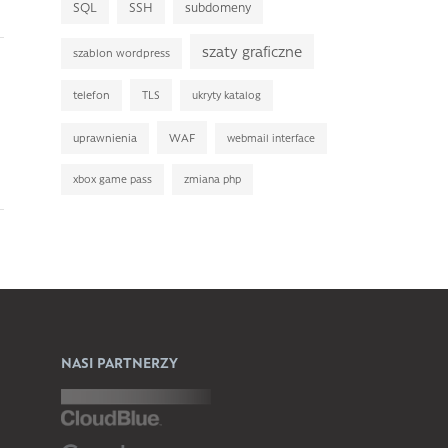
SQL
SSH
subdomeny
szaty graficzne
szablon wordpress
TLS
telefon
ukryty katalog
WAF
uprawnienia
webmail interface
xbox game pass
zmiana php
NASI PARTNERZY