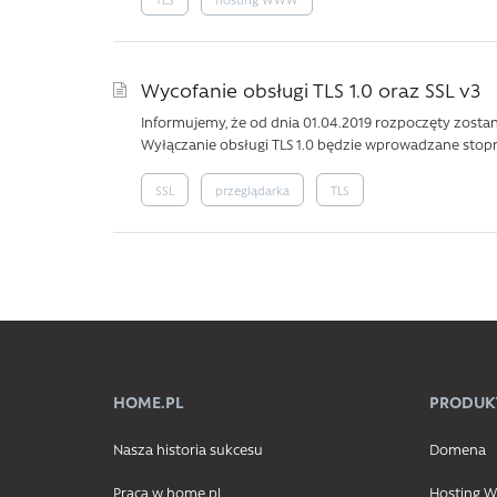
Wycofanie obsługi TLS 1.0 oraz SSL v3
Informujemy, że od dnia 01.04.2019 rozpoczęty zostan
Wyłączanie obsługi TLS 1.0 będzie wprowadzane stopni
SSL
przeglądarka
TLS
HOME.PL
PRODUK
Nasza historia sukcesu
Domena
Praca w home.pl
Hosting