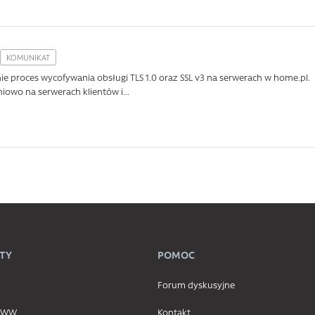
ie proces wycofywania obsługi TLS 1.0 oraz SSL v3 na serwerach w home.pl.
owo na serwerach klientów i...
TY
POMOC
Forum dyskusyjne
 WWW
Kontakt