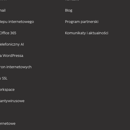
mail
Blog
klepu internetowego
Program partnerski
Office 365
Komunikaty i aktualności
elefoniczny AI
la WordPressa
tron internetowych
y SSL
orkspace
 antywirusowe
ternetowe