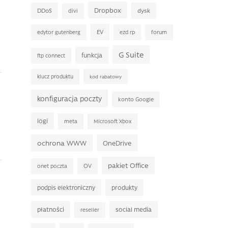
Dropbox
DDoS
dysk
divi
EV
edytor gutenberg
ezd rp
forum
G Suite
funkcja
ftp connect
klucz produktu
kod rabatowy
konfiguracja poczty
konto Google
logi
meta
Microsoft Xbox
ochrona WWW
OneDrive
pakiet Office
OV
onet poczta
podpis elektroniczny
produkty
płatności
social media
reseller