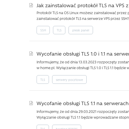
Jak zainstalować protokół TLS na VPS z 
Protokół TLS na OS Linux możesz zainstalować przez pane
zainstalować protokół TLS na serwerze VPS przez SSH?.
SSH
TLS
plesk panel
Wycofanie obsługi TLS 1.0 i 1.1 na se
Informujemy, że od dnia 13.03.2023 rozpoczęty zostan
w home.pl. Wyłączanie obsługi TLS 1.0 i TLS 1.1 będzi
TLS
serwery pocztowe
Wycofanie obsługi TLS 1.1 na serwer
Informujemy, że od dnia 29.03.2021 rozpoczęty zosta
Wyłączanie obsługi TLS 1.1 będzie wprowadzane stopni
TLS
hosting WWW