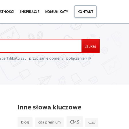
ATNOŚCI
INSPIRACJE
KOMUNIKATY
KONTAKT
Szukaj
 certyfikatu SSL
przypisanie domeny
połączenie FTP
Inne słowa kluczowe
CMS
blog
cda premium
czat