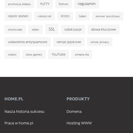
regulamin
PuTTY
promocja sklepu
Python
rejestr domen
robots.txt
RODO
Safari
serwer pocztowy
SSL
słowa kluczowe
subskrypcje
shortcode
slider
ustawienia antyspamowe
wersje językowe
whois privacy
YouTube
wideo
xbox games
zmiana tła
HOME.PL
PRODUKTY
Nasza historia sukcesu
Domena
Praca w home.pl
Hosting WWW