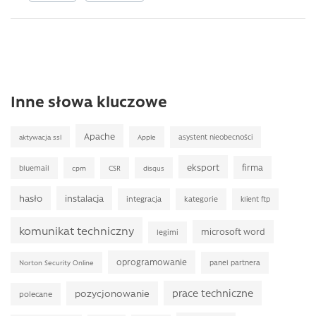
Inne słowa kluczowe
Apache
asystent nieobecności
aktywacja ssl
Apple
eksport
firma
bluemail
CSR
cpm
disqus
hasło
instalacja
integracja
kategorie
klient ftp
komunikat techniczny
microsoft word
legimi
oprogramowanie
panel partnera
Norton Security Online
prace techniczne
pozycjonowanie
polecane