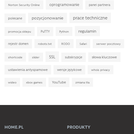
oprogramowanie
panel partnera
Norton Security Online
prace techniczne
pozycjonowanie
polecane
regulamin
PuTTY
promocja sklepu
Python
rejestr domen
robots.txt
RODO
Safari
serwer pocztowy
SSL
słowa kluczowe
subskrypcje
shortcode
slider
ustawienia antyspamowe
wersje językowe
whois privacy
YouTube
wideo
xbox games
zmiana tła
HOME.PL
PRODUKTY