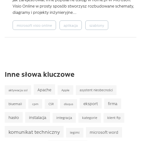
Visio Online w prosty sposób stworzysz rozbudowane schematy,
diagramy i projekty inżynieryjne....
microsoft visio online
aplikacja
szablony
Inne słowa kluczowe
Apache
asystent nieobecności
aktywacja ssl
Apple
eksport
firma
bluemail
CSR
cpm
disqus
hasło
instalacja
integracja
kategorie
klient ftp
komunikat techniczny
microsoft word
legimi