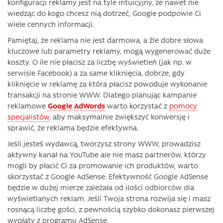
konfiguracji reklamy jest na tyle intuicyjny, że nawet nie
wiedząc do kogo chcesz nią dotrzeć, Google podpowie Ci
wiele cennych informacji.
Pamiętaj, że reklama nie jest darmowa, a źle dobre słowa
kluczowe lub parametry reklamy, mogą wygenerować duże
koszty. O ile nie płacisz za liczbę wyświetleń (jak np. w
serwisie Facebook) a za same kliknięcia, dobrze, gdy
kliknięcie w reklamę za która płacisz powoduje wykonanie
transakcji na stronie WWW. Dlatego planując kampanie
reklamowe
Google AdWords
warto korzystać z
pomocy
specjalistów
, aby maksymalnie zwiększyć konwersję i
sprawić, że reklama będzie efektywna.
Jeśli jesteś wydawcą, tworzysz strony WWW, prowadzisz
aktywny kanał na YouTube ale nie masz partnerów, którzy
mogli by płacić Ci za promowanie ich produktów, warto
skorzystać z Google AdSense. Efektywność Google AdSense
będzie w dużej mierze zależała od ilości odbiorców dla
wyświetlanych reklam. Jeśli Twoja strona rozwija się i masz
rosnącą liczbę gości, z pewnością szybko dokonasz pierwszej
wypłaty z programu AdSense.