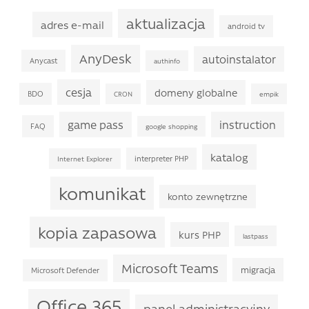
aktualizacja
adres e-mail
android tv
AnyDesk
autoinstalator
Anycast
authinfo
cesja
domeny globalne
BDO
CRON
empik
game pass
instruction
FAQ
google shopping
katalog
interpreter PHP
Internet Explorer
komunikat
konto zewnętrzne
kopia zapasowa
kurs PHP
lastpass
Microsoft Teams
migracja
Microsoft Defender
Office 365
panel administracyjny