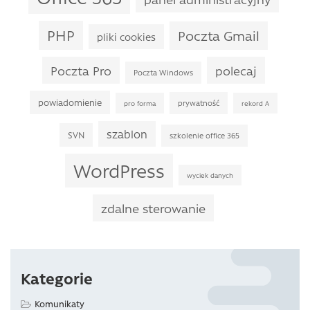
PHP
Poczta Gmail
pliki cookies
Poczta Pro
polecaj
Poczta Windows
powiadomienie
prywatność
pro forma
rekord A
szablon
SVN
szkolenie office 365
WordPress
wyciek danych
zdalne sterowanie
Kategorie
Komunikaty