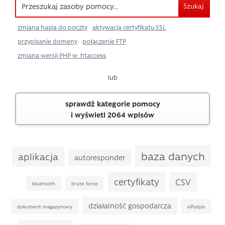
Szukaj
zmiana hasła do poczty
aktywacja certyfikatu SSL
przypisanie domeny
połączenie FTP
zmiana wersji PHP w .htaccess
lub
sprawdź kategorie pomocy
i wyświetl 2064 wpisów
baza danych
aplikacja
autoresponder
certyfikaty
CSV
bluetooth
brute force
działalność gospodarcza
dokument magazynowy
ePodpis