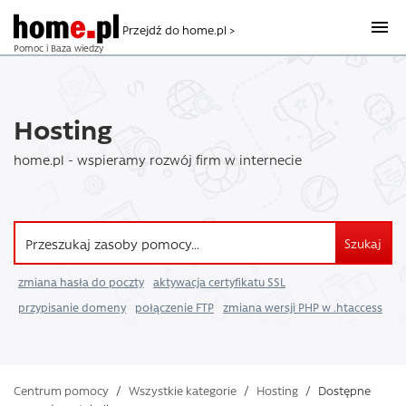
Przejdź do home.pl >
Pomoc i Baza wiedzy
Hosting
home.pl - wspieramy rozwój firm w internecie
Szukaj
zmiana hasła do poczty
aktywacja certyfikatu SSL
przypisanie domeny
połączenie FTP
zmiana wersji PHP w .htaccess
Centrum pomocy
/
Wszystkie kategorie
/
Hosting
/
Dostępne