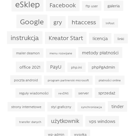
eSklep
Facebook
galeria
ftp user
Google
htaccess
gry
InPost
instrukcja
Kreator Start
licencja
linki
metody płatności
mailer deamon
menu rozwijane
PayU
office 2021
phpPgAdmin
php.ini
poczta android
program partnerski microsoft
płatności online
sprzedaż
server
reguły wiadomości
revDNS
tinder
strony internetowe
styl graficzny
synchronizacja
użytkownik
vps windows
transfer danych
wp-admin
wysyłka