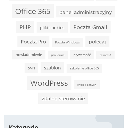
Office 365
panel administracyjny
PHP
Poczta Gmail
pliki cookies
Poczta Pro
polecaj
Poczta Windows
powiadomienie
prywatność
pro forma
rekord A
szablon
SVN
szkolenie office 365
WordPress
wyciek danych
zdalne sterowanie
Kategorie