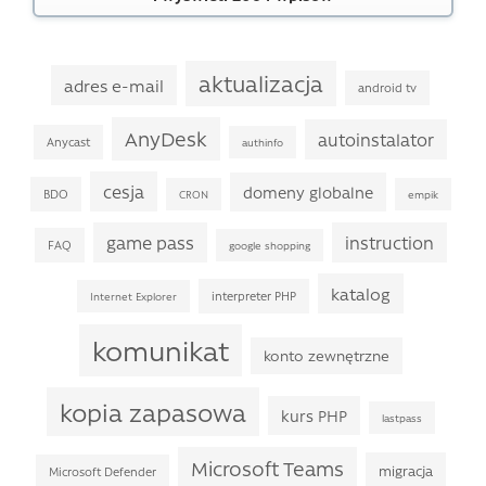
aktualizacja
adres e-mail
android tv
AnyDesk
autoinstalator
Anycast
authinfo
cesja
domeny globalne
BDO
CRON
empik
game pass
instruction
FAQ
google shopping
katalog
interpreter PHP
Internet Explorer
komunikat
konto zewnętrzne
kopia zapasowa
kurs PHP
lastpass
Microsoft Teams
migracja
Microsoft Defender