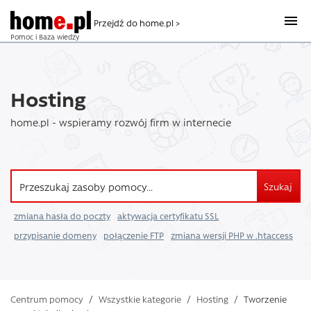
Przejdź do home.pl >
Pomoc i Baza wiedzy
Hosting
home.pl - wspieramy rozwój firm w internecie
Szukaj
zmiana hasła do poczty
aktywacja certyfikatu SSL
przypisanie domeny
połączenie FTP
zmiana wersji PHP w .htaccess
Centrum pomocy
/
Wszystkie kategorie
/
Hosting
/
Tworzenie