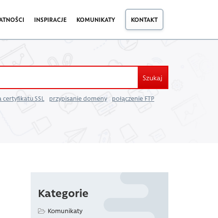
ATNOŚCI
INSPIRACJE
KOMUNIKATY
KONTAKT
Szukaj
 certyfikatu SSL
przypisanie domeny
połączenie FTP
Kategorie
Komunikaty