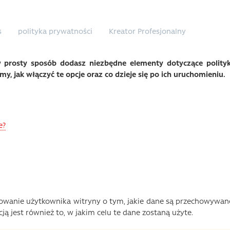
s
polityka prywatności
Kreator Profesjonalny
prosty sposób dodasz niezbędne elementy dotyczące polityk
y, jak włączyć te opcje oraz co dzieje się po ich uruchomieniu.
e?
owanie użytkownika witryny o tym, jakie dane są przechowywan
ją jest również to, w jakim celu te dane zostaną użyte.