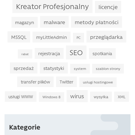
Kreator Profesjonalny
licencje
malware
metody płatności
magazyn
przeglądarka
MSSQL
myLittleAdmin
PC
SEO
rejestracja
spotkania
rabat
sprzedaż
statystyki
system
szablon strony
transfer plików
Twitter
usługi hostingowe
wirus
usługi WWW
wysyłka
XML
Windows 8
Kategorie