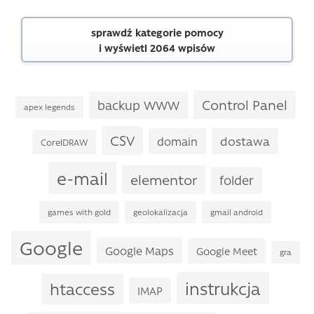
sprawdź kategorie pomocy
i wyświetl 2064 wpisów
Control Panel
backup WWW
apex legends
CSV
dostawa
domain
CorelDRAW
e-mail
elementor
folder
games with gold
geolokalizacja
gmail android
Google
Google Maps
Google Meet
gra
instrukcja
htaccess
IMAP