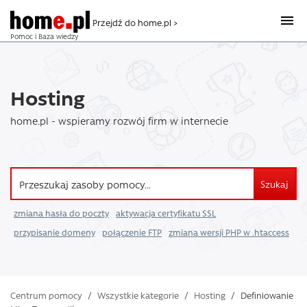
Przejdź do home.pl >
Pomoc i Baza wiedzy
Hosting
home.pl - wspieramy rozwój firm w internecie
Szukaj
zmiana hasła do poczty
aktywacja certyfikatu SSL
przypisanie domeny
połączenie FTP
zmiana wersji PHP w .htaccess
Centrum pomocy
/
Wszystkie kategorie
/
Hosting
/
Definiowanie