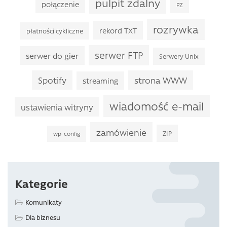
pulpit zdalny
połączenie
PZ
rozrywka
rekord TXT
płatności cykliczne
serwer FTP
serwer do gier
Serwery Unix
Spotify
strona WWW
streaming
wiadomość e-mail
ustawienia witryny
zamówienie
ZIP
wp-config
Kategorie
Komunikaty
Dla biznesu