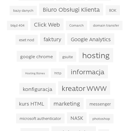
Biuro Obsługi Klienta
BOK
bazy danych
Click Web
błąd 404
Comarch
domain transfer
faktury
Google Analytics
eset nod
hosting
google chrome
gsuite
informacja
http
Hosting Biznes
kreator WWW
konfiguracja
marketing
kurs HTML
messenger
NASK
microsoft authenticator
photoshop