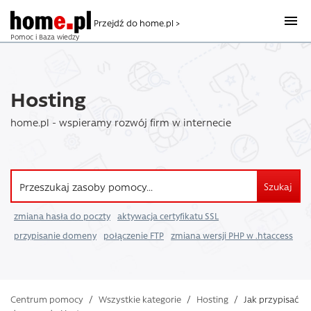
Przejdź do home.pl >
Pomoc i Baza wiedzy
Hosting
home.pl - wspieramy rozwój firm w internecie
Szukaj
zmiana hasła do poczty
aktywacja certyfikatu SSL
przypisanie domeny
połączenie FTP
zmiana wersji PHP w .htaccess
Centrum pomocy
/
Wszystkie kategorie
/
Hosting
/
Jak przypisać