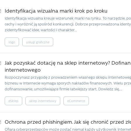
Identyfikacja wizualna marki krok po kroku
Identyfikacja wizualna kreuje wizerunek marki na rynku. To narzędzie, 
cechy i wyróżnić ją spośród konkurencji. Dobrze przeprowadzona identy
zidentyfikować idee, wartości i charakter...
logo
usługi graficzne
Jak pozyskać dotację na sklep internetowy? Dofina
internetowego
Rozpoczynasz przygodę z prowadzeniem własnego sklepu internetowego
biznesu w Internecie wymaga sporych nakładów finansowych. Wielu prze
dofinansowanie, umożliwiające firmie łatwiejszy start. Dowiedz się,...
eSklep
sklep internetowy
eCommerce
Ochrona przed phishingiem. Jak się chronić przed zł
Ofiarą cyberprzestępców może zostać niemal każdy użytkownik Internet