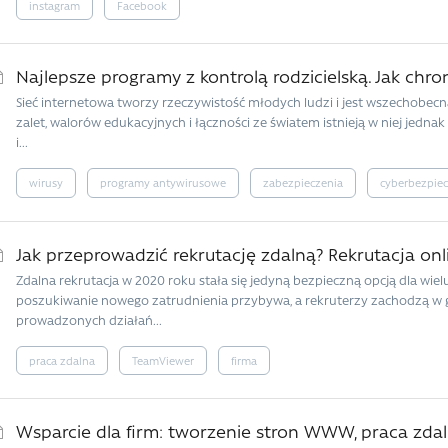
instagram
Facebook
Najlepsze programy z kontrolą rodzicielską. Jak chro
Sieć internetowa tworzy rzeczywistość młodych ludzi i jest wszechobecn
zalet, walorów edukacyjnych i łączności ze światem istnieją w niej jednak
i...
wirusy
programy antywirusowe
zabezpieczenia
cyberbezpie
Jak przeprowadzić rekrutację zdalną? Rekrutacja onl
Zdalna rekrutacja w 2020 roku stała się jedyną bezpieczną opcją dla wie
poszukiwanie nowego zatrudnienia przybywa, a rekruterzy zachodzą w g
prowadzonych działań...
praca zdalna
TeamViewer
firma
Wsparcie dla firm: tworzenie stron WWW, praca zdal