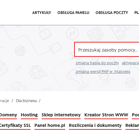
ARTYKUŁY
OBSŁUGA PANELU
OBSŁUGA POCZTY
PŁ
zmiana hasła do poczty
aktywacja
zmiana wersji PHP w .htaccess
iracje
/
Dla biznesu
/
Domeny
Hosting
Sklep internetowy
Kreator Stron WWW
Poc
Certyfikaty SSL
Panel home.pl
Rozliczenia i dokumenty
Rekla