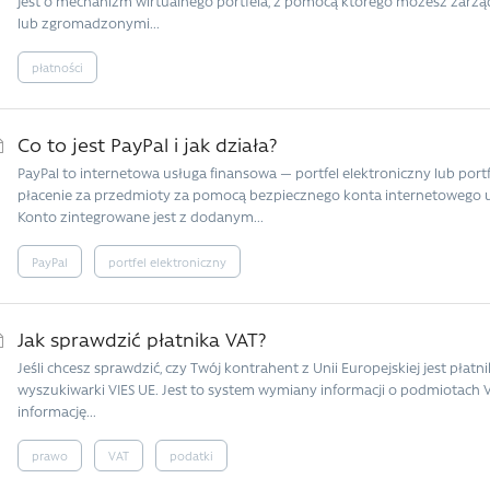
jest o mechanizm wirtualnego portfela, z pomocą którego możesz zarzą
lub zgromadzonymi...
płatności
Co to jest PayPal i jak działa?
PayPal to internetowa usługa finansowa — portfel elektroniczny lub port
płacenie za przedmioty za pomocą bezpiecznego konta internetowego u
Konto zintegrowane jest z dodanym...
PayPal
portfel elektroniczny
Jak sprawdzić płatnika VAT?
Jeśli chcesz sprawdzić, czy Twój kontrahent z Unii Europejskiej jest płatn
wyszukiwarki VIES UE. Jest to system wymiany informacji o podmiotach
informację...
prawo
VAT
podatki