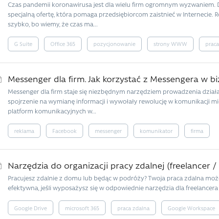
Czas pandemii koronawirusa jest dla wielu firm ogromnym wyzwaniem.
specjalną ofertę, która pomaga przedsiębiorcom zaistnieć w Internecie
szybko, bo wiemy, że czas ma...
G Suite
Office 365
pozycjonowanie
strony WWW
praca
Messenger dla firm. Jak korzystać z Messengera w bi
Messenger dla firm staje się niezbędnym narzędziem prowadzenia działal
spojrzenie na wymianę informacji i wywołały rewolucję w komunikacji mi
platform komunikacyjnych w...
reklama
Facebook
messenger
komunikator
firma
Narzędzia do organizacji pracy zdalnej (freelancer 
Pracujesz zdalnie z domu lub będąc w podróży? Twoja praca zdalna może
efektywna, jeśli wyposażysz się w odpowiednie narzędzia dla freelancera 
Google Drive
microsoft 365
praca zdalna
Google Workspace