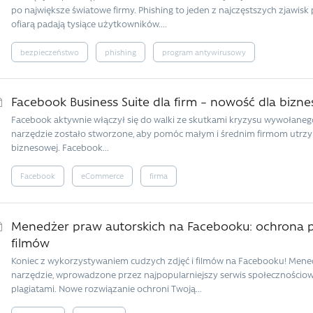
po największe światowe firmy. Phishing to jeden z najczęstszych zjawisk 
ofiarą padają tysiące użytkowników....
bezpieczeństwo
phishing
program antywirusowy
Facebook Business Suite dla firm – nowość dla biznes
Facebook aktywnie włączył się do walki ze skutkami kryzysu wywołaneg
narzędzie zostało stworzone, aby pomóc małym i średnim firmom utrzym
biznesowej. Facebook...
Facebook
eCommerce
firma
Menedżer praw autorskich na Facebooku: ochrona pr
filmów
Koniec z wykorzystywaniem cudzych zdjęć i filmów na Facebooku! Mene
narzędzie, wprowadzone przez najpopularniejszy serwis społecznościow
plagiatami. Nowe rozwiązanie ochroni Twoją...