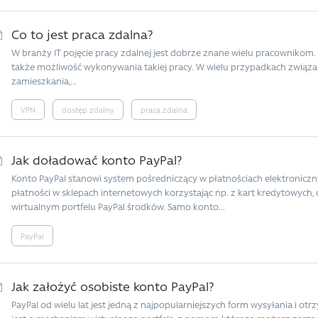
Co to jest praca zdalna?
W branży IT pojęcie pracy zdalnej jest dobrze znane wielu pracownikom.
także możliwość wykonywania takiej pracy. W wielu przypadkach związ
zamieszkania,...
VPN
dostęp zdalny
praca zdalna
Jak doładować konto PayPal?
Konto PayPal stanowi system pośredniczący w płatnościach elektronic
płatności w sklepach internetowych korzystając np. z kart kredytowyc
wirtualnym portfelu PayPal środków. Samo konto...
PayPal
Jak założyć osobiste konto PayPal?
PayPal od wielu lat jest jedną z najpopularniejszych form wysyłania i ot