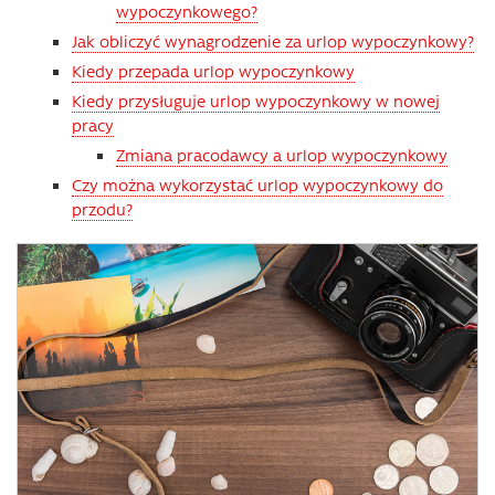
wypoczynkowego?
Jak obliczyć wynagrodzenie za urlop wypoczynkowy?
Kiedy przepada urlop wypoczynkowy
Kiedy przysługuje urlop wypoczynkowy w nowej
pracy
Zmiana pracodawcy a urlop wypoczynkowy
Czy można wykorzystać urlop wypoczynkowy do
przodu?