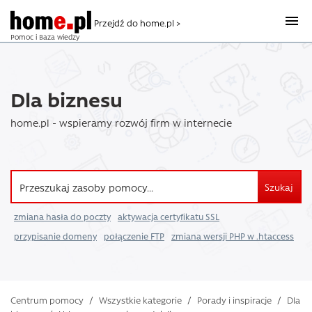
Przejdź do home.pl >
Pomoc i Baza wiedzy
Dla biznesu
home.pl - wspieramy rozwój firm w internecie
Szukaj
zmiana hasła do poczty
aktywacja certyfikatu SSL
przypisanie domeny
połączenie FTP
zmiana wersji PHP w .htaccess
Centrum pomocy
/
Wszystkie kategorie
/
Porady i inspiracje
/
Dla