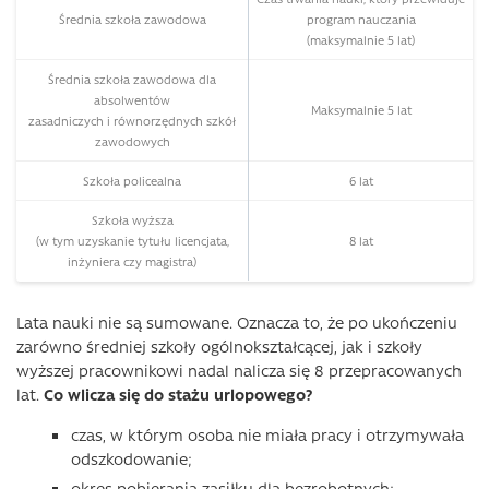
Średnia szkoła zawodowa
program nauczania
(maksymalnie 5 lat)
Średnia szkoła zawodowa dla
absolwentów
Maksymalnie 5 lat
zasadniczych i równorzędnych szkół
zawodowych
Szkoła policealna
6 lat
Szkoła wyższa
(w tym uzyskanie tytułu licencjata,
8 lat
inżyniera czy magistra)
Lata nauki nie są sumowane. Oznacza to, że po ukończeniu
zarówno średniej szkoły ogólnokształcącej, jak i szkoły
wyższej pracownikowi nadal nalicza się 8 przepracowanych
lat.
Co wlicza się do stażu urlopowego?
czas, w którym osoba nie miała pracy i otrzymywała
odszkodowanie;
okres pobierania zasiłku dla bezrobotnych;