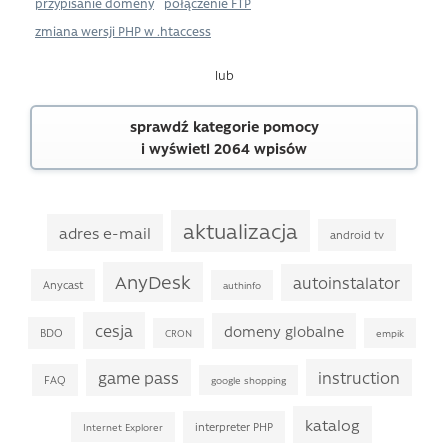
przypisanie domeny
połączenie FTP
zmiana wersji PHP w .htaccess
lub
sprawdź kategorie pomocy
i wyświetl 2064 wpisów
aktualizacja
adres e-mail
android tv
AnyDesk
autoinstalator
Anycast
authinfo
cesja
domeny globalne
BDO
CRON
empik
game pass
instruction
FAQ
google shopping
katalog
interpreter PHP
Internet Explorer