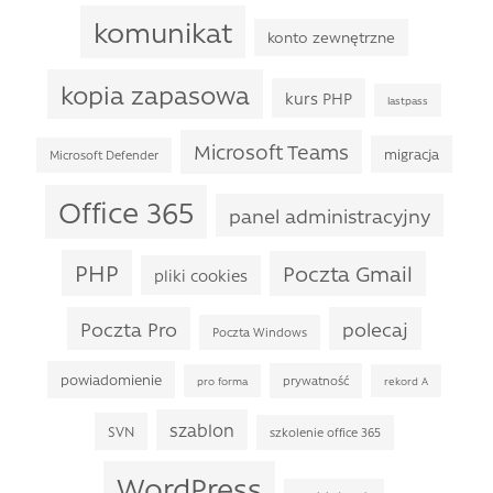
komunikat
konto zewnętrzne
kopia zapasowa
kurs PHP
lastpass
Microsoft Teams
migracja
Microsoft Defender
Office 365
panel administracyjny
PHP
Poczta Gmail
pliki cookies
Poczta Pro
polecaj
Poczta Windows
powiadomienie
prywatność
pro forma
rekord A
szablon
SVN
szkolenie office 365
WordPress