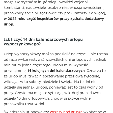
mogą skorzystać m.in. górnicy, inwalidzi wojenni,
kombatanci, nauczyciele, osoby z niepełnosprawnościami,
pracownicy socjalni, sędziowie czy prokuratorzy. Co więcej,
w 2022 roku część inspektorów pracy zyskała dodatkowy
urlop
.
Jak liczyć 14 dni kalendarzowych urlopu
wypoczynkowego?
Urlop wypoczynkowy można podzielić na części – nie trzeba
od razu wykorzystywać wszystkich dni urlopowych. Jednak
minimum jedna część tego urlopu musi wynosić
przynajmniej
14 kolejnych dni kalendarzowych
. Oznacza to,
że urlop musi trwać nieprzerwanie przez dwa tygodnie,
wliczając w to soboty, niedziele i święta. Na te dni nie
udziela się jednak urlopu, ponieważ jest to czas wolny od
pracy. Często ma miejsce sytuacja, w której pracodawca
udziela 10 dni urlopowych, choć w praktyce wolne
pracownika trwa 14 dni.
Świadczenia urlopowe czy
wczasy pod gruszą
wypłacane w