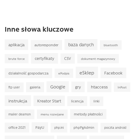
Inne słowa kluczowe
baza danych
aplikacja
autoresponder
bluetooth
certyfikaty
CSV
brute force
dokument magazynowy
eSklep
Facebook
działalność gospodarcza
ePodpis
Google
gry
htaccess
galeria
ftp user
InPost
instrukcja
Kreator Start
licencja
linki
metody płatności
mailer deamon
menu rozwijane
PayU
office 2021
phpPgAdmin
php.ini
poczta android