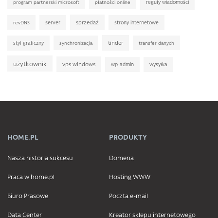
reguły wiadomości
program partnerski microsoft
płatności online
sprzedaż
server
strony internetowe
revDNS
tinder
styl graficzny
synchronizacja
transfer danych
użytkownik
vps windows
wp-admin
wysyłka
HOME.PL
PRODUKTY
Nasza historia sukcesu
Domena
Praca w home.pl
Hosting WWW
Biuro Prasowe
Poczta e-mail
Data Center
Kreator sklepu internetowego