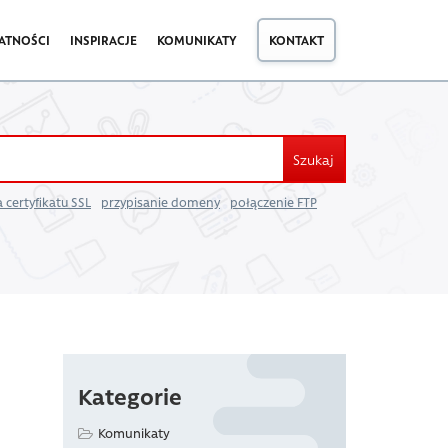
ATNOŚCI
INSPIRACJE
KOMUNIKATY
KONTAKT
Szukaj
 certyfikatu SSL
przypisanie domeny
połączenie FTP
Kategorie
Komunikaty