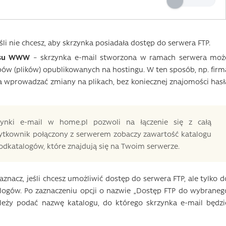
śli nie chcesz, aby skrzynka posiadała dostęp do serwera FTP.
wisu WWW
– skrzynka e-mail stworzona w ramach serwera moż
ów (plików) opublikowanych na hostingu. W ten sposób, np. firm
 wprowadzać zmiany na plikach, bez koniecznej znajomości hasł
rzynki e-mail w home.pl pozwoli na łączenie się z całą
żytkownik połączony z serwerem zobaczy zawartość katalogu
odkatalogów, które znajdują się na Twoim serwerze.
aznacz, jeśli chcesz umożliwić dostęp do serwera FTP, ale tylko d
logów. Po zaznaczeniu opcji o nazwie „Dostęp FTP do wybraneg
leży podać nazwę katalogu, do którego skrzynka e-mail będzi