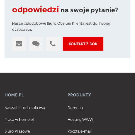
odpowiedzi
na swoje pytanie?
Nasze całodobowe Biuro Obsługi Klienta jest do Twojej
dyspozycji.
KONTAKT Z BOK
HOME.PL
PRODUKTY
Nasza historia sukcesu
Domena
Praca w home.pl
Hosting WWW
Biuro Prasowe
Poczta e-mail