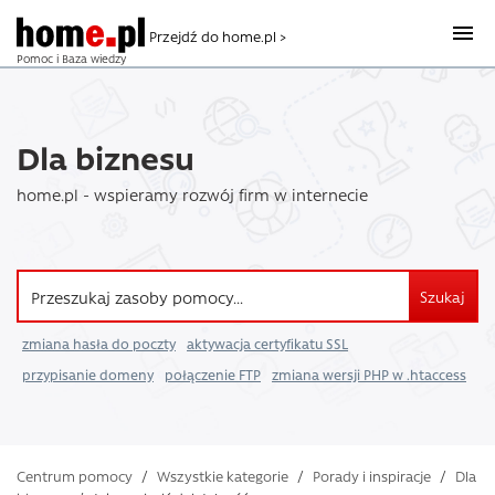
Przejdź do home.pl >
Pomoc i Baza wiedzy
Dla biznesu
home.pl - wspieramy rozwój firm w internecie
Szukaj
zmiana hasła do poczty
aktywacja certyfikatu SSL
przypisanie domeny
połączenie FTP
zmiana wersji PHP w .htaccess
Centrum pomocy
/
Wszystkie kategorie
/
Porady i inspiracje
/
Dla