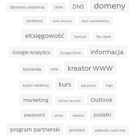
domeny
DNS
darmowy antywirus
DKIM
dyrektywy
dysk sieciowy
dysk współdzielony
eKsięgowość
Favicon
ftp client
informacja
Google Analytics
Google Drive
kreator WWW
komenda
KPiR
kurs
kupon rabatowy
logo
logi poczty
Outlook
marketing
Norton Security
podatki
password
photo
playlista
program partnerski
protokół
płatności cykliczne