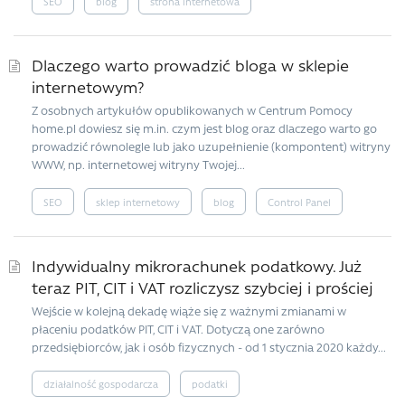
SEO
blog
strona internetowa
Dlaczego warto prowadzić bloga w sklepie
internetowym?
Z osobnych artykułów opublikowanych w Centrum Pomocy
home.pl dowiesz się m.in. czym jest blog oraz dlaczego warto go
prowadzić równolegle lub jako uzupełnienie (kompontent) witryny
WWW, np. internetowej witryny Twojej...
SEO
sklep internetowy
blog
Control Panel
Indywidualny mikrorachunek podatkowy. Już
teraz PIT, CIT i VAT rozliczysz szybciej i prościej
Wejście w kolejną dekadę wiąże się z ważnymi zmianami w
płaceniu podatków PIT, CIT i VAT. Dotyczą one zarówno
przedsiębiorców, jak i osób fizycznych - od 1 stycznia 2020 każdy...
działalność gospodarcza
podatki