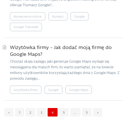
oferuje Tłumacz Google?...
tłumaczenia online
tłumacz
Google
Google Translate
Wizytówka firmy – Jak dodać moją firmę do
Google Maps?
Chociaż skala zasięgu jaki generuje Google Maps wydaje się
nieosiągalna dla małych firm, to warto pamiętać, że na świecie
miliony użytkowników korzystają każdego dnia z Google Maps. Z
powodu zasięgu...
wizytówka firmy
Google
Google Maps
<
1
2
3
4
5
...
5
>